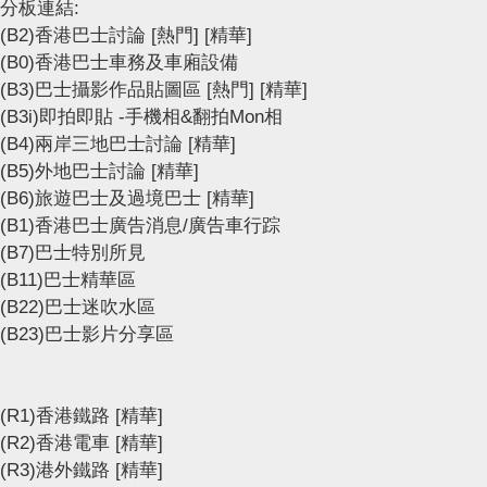
分板連結:
(B2)香港巴士討論
[熱門]
[精華]
(B0)香港巴士車務及車廂設備
(B3)巴士攝影作品貼圖區
[熱門]
[精華]
(B3i)即拍即貼 -手機相&翻拍Mon相
(B4)兩岸三地巴士討論
[精華]
(B5)外地巴士討論
[精華]
(B6)旅遊巴士及過境巴士
[精華]
(B1)香港巴士廣告消息/廣告車行踪
(B7)巴士特別所見
(B11)巴士精華區
(B22)巴士迷吹水區
(B23)巴士影片分享區
(R1)香港鐵路
[精華]
(R2)香港電車
[精華]
(R3)港外鐵路
[精華]