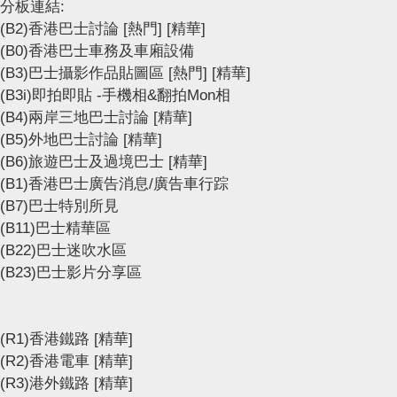
分板連結:
(B2)香港巴士討論
[熱門]
[精華]
(B0)香港巴士車務及車廂設備
(B3)巴士攝影作品貼圖區
[熱門]
[精華]
(B3i)即拍即貼 -手機相&翻拍Mon相
(B4)兩岸三地巴士討論
[精華]
(B5)外地巴士討論
[精華]
(B6)旅遊巴士及過境巴士
[精華]
(B1)香港巴士廣告消息/廣告車行踪
(B7)巴士特別所見
(B11)巴士精華區
(B22)巴士迷吹水區
(B23)巴士影片分享區
(R1)香港鐵路
[精華]
(R2)香港電車
[精華]
(R3)港外鐵路
[精華]