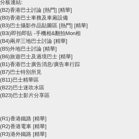
分板連結:
(B2)香港巴士討論
[熱門]
[精華]
(B0)香港巴士車務及車廂設備
(B3)巴士攝影作品貼圖區
[熱門]
[精華]
(B3i)即拍即貼 -手機相&翻拍Mon相
(B4)兩岸三地巴士討論
[精華]
(B5)外地巴士討論
[精華]
(B6)旅遊巴士及過境巴士
[精華]
(B1)香港巴士廣告消息/廣告車行踪
(B7)巴士特別所見
(B11)巴士精華區
(B22)巴士迷吹水區
(B23)巴士影片分享區
(R1)香港鐵路
[精華]
(R2)香港電車
[精華]
(R3)港外鐵路
[精華]