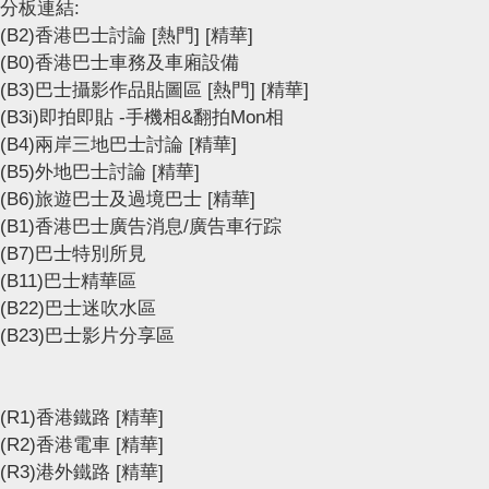
分板連結:
(B2)香港巴士討論
[熱門]
[精華]
(B0)香港巴士車務及車廂設備
(B3)巴士攝影作品貼圖區
[熱門]
[精華]
(B3i)即拍即貼 -手機相&翻拍Mon相
(B4)兩岸三地巴士討論
[精華]
(B5)外地巴士討論
[精華]
(B6)旅遊巴士及過境巴士
[精華]
(B1)香港巴士廣告消息/廣告車行踪
(B7)巴士特別所見
(B11)巴士精華區
(B22)巴士迷吹水區
(B23)巴士影片分享區
(R1)香港鐵路
[精華]
(R2)香港電車
[精華]
(R3)港外鐵路
[精華]