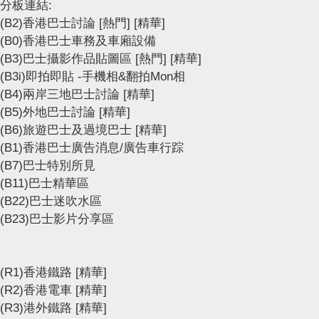
分板連結:
(B2)香港巴士討論
[熱門]
[精華]
(B0)香港巴士車務及車廂設備
(B3)巴士攝影作品貼圖區
[熱門]
[精華]
(B3i)即拍即貼 -手機相&翻拍Mon相
(B4)兩岸三地巴士討論
[精華]
(B5)外地巴士討論
[精華]
(B6)旅遊巴士及過境巴士
[精華]
(B1)香港巴士廣告消息/廣告車行踪
(B7)巴士特別所見
(B11)巴士精華區
(B22)巴士迷吹水區
(B23)巴士影片分享區
(R1)香港鐵路
[精華]
(R2)香港電車
[精華]
(R3)港外鐵路
[精華]