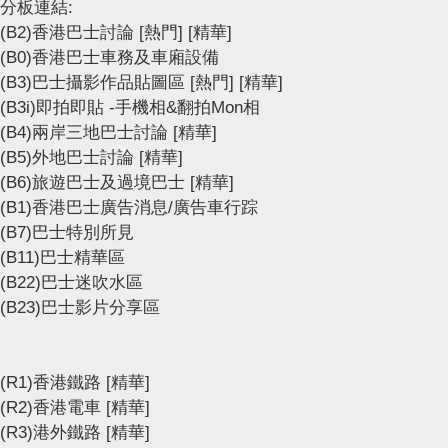
分板連結:
(B2)香港巴士討論
[熱門]
[精華]
(B0)香港巴士車務及車廂設備
(B3)巴士攝影作品貼圖區
[熱門]
[精華]
(B3i)即拍即貼 -手機相&翻拍Mon相
(B4)兩岸三地巴士討論
[精華]
(B5)外地巴士討論
[精華]
(B6)旅遊巴士及過境巴士
[精華]
(B1)香港巴士廣告消息/廣告車行踪
(B7)巴士特別所見
(B11)巴士精華區
(B22)巴士迷吹水區
(B23)巴士影片分享區
(R1)香港鐵路
[精華]
(R2)香港電車
[精華]
(R3)港外鐵路
[精華]