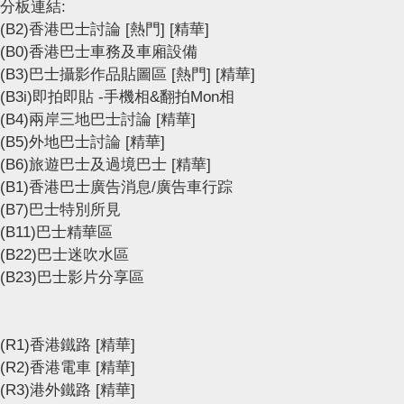
分板連結:
(B2)香港巴士討論
[熱門]
[精華]
(B0)香港巴士車務及車廂設備
(B3)巴士攝影作品貼圖區
[熱門]
[精華]
(B3i)即拍即貼 -手機相&翻拍Mon相
(B4)兩岸三地巴士討論
[精華]
(B5)外地巴士討論
[精華]
(B6)旅遊巴士及過境巴士
[精華]
(B1)香港巴士廣告消息/廣告車行踪
(B7)巴士特別所見
(B11)巴士精華區
(B22)巴士迷吹水區
(B23)巴士影片分享區
(R1)香港鐵路
[精華]
(R2)香港電車
[精華]
(R3)港外鐵路
[精華]