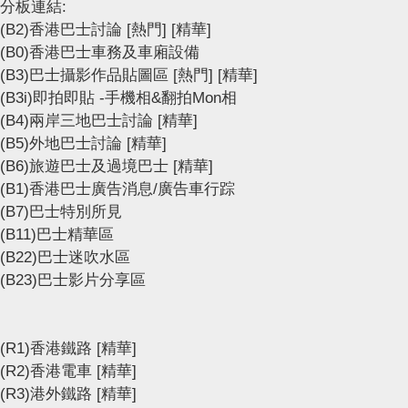
分板連結:
(B2)香港巴士討論
[熱門]
[精華]
(B0)香港巴士車務及車廂設備
(B3)巴士攝影作品貼圖區
[熱門]
[精華]
(B3i)即拍即貼 -手機相&翻拍Mon相
(B4)兩岸三地巴士討論
[精華]
(B5)外地巴士討論
[精華]
(B6)旅遊巴士及過境巴士
[精華]
(B1)香港巴士廣告消息/廣告車行踪
(B7)巴士特別所見
(B11)巴士精華區
(B22)巴士迷吹水區
(B23)巴士影片分享區
(R1)香港鐵路
[精華]
(R2)香港電車
[精華]
(R3)港外鐵路
[精華]