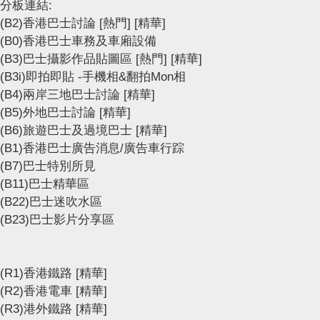
分板連結:
(B2)香港巴士討論
[熱門]
[精華]
(B0)香港巴士車務及車廂設備
(B3)巴士攝影作品貼圖區
[熱門]
[精華]
(B3i)即拍即貼 -手機相&翻拍Mon相
(B4)兩岸三地巴士討論
[精華]
(B5)外地巴士討論
[精華]
(B6)旅遊巴士及過境巴士
[精華]
(B1)香港巴士廣告消息/廣告車行踪
(B7)巴士特別所見
(B11)巴士精華區
(B22)巴士迷吹水區
(B23)巴士影片分享區
(R1)香港鐵路
[精華]
(R2)香港電車
[精華]
(R3)港外鐵路
[精華]