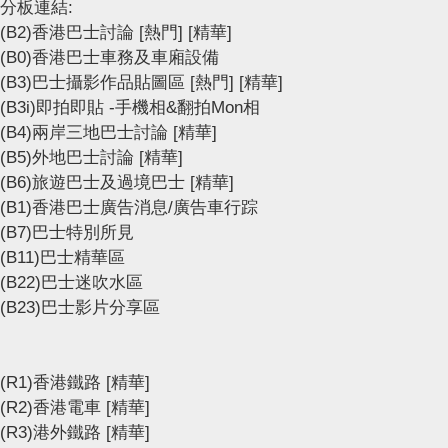
分板連結:
(B2)香港巴士討論
[熱門]
[精華]
(B0)香港巴士車務及車廂設備
(B3)巴士攝影作品貼圖區
[熱門]
[精華]
(B3i)即拍即貼 -手機相&翻拍Mon相
(B4)兩岸三地巴士討論
[精華]
(B5)外地巴士討論
[精華]
(B6)旅遊巴士及過境巴士
[精華]
(B1)香港巴士廣告消息/廣告車行踪
(B7)巴士特別所見
(B11)巴士精華區
(B22)巴士迷吹水區
(B23)巴士影片分享區
(R1)香港鐵路
[精華]
(R2)香港電車
[精華]
(R3)港外鐵路
[精華]