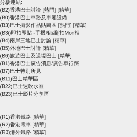
分板連結:
(B2)香港巴士討論
[熱門]
[精華]
(B0)香港巴士車務及車廂設備
(B3)巴士攝影作品貼圖區
[熱門]
[精華]
(B3i)即拍即貼 -手機相&翻拍Mon相
(B4)兩岸三地巴士討論
[精華]
(B5)外地巴士討論
[精華]
(B6)旅遊巴士及過境巴士
[精華]
(B1)香港巴士廣告消息/廣告車行踪
(B7)巴士特別所見
(B11)巴士精華區
(B22)巴士迷吹水區
(B23)巴士影片分享區
(R1)香港鐵路
[精華]
(R2)香港電車
[精華]
(R3)港外鐵路
[精華]