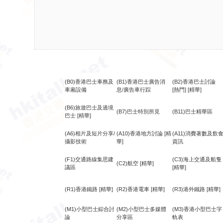
(B0)香港巴士車務及
(B1)香港巴士廣告消
(B2)香港巴士討論
車廂設備
息/廣告車行踪
[熱門]
[精華]
(B6)旅遊巴士及過境
(B7)巴士特別所見
(B11)巴士精華區
巴士
[精華]
(A6)相片及短片分享/
(A10)香港地方討論
[精
(A11)消費著數及飲
攝影技術
華]
資訊
(F1)交通路線集思建
(C3)海上交通及船隻
(C2)航空
[精華]
議區
[精華]
(R1)香港鐵路
[精華]
(R2)香港電車
[精華]
(R3)港外鐵路
[精華]
(M1)小型巴士綜合討
(M2)小型巴士多媒體
(M3)香港小型巴士字
論
分享區
軌表