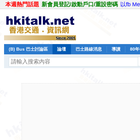
本週熱門話題
新會員登記/啟動戶口/重設密碼
以fb M
(B) Bus 巴士討論區
論壇
巴士路線消息
導讀
80
飛行報告
日誌
保留巴士
分享
記錄