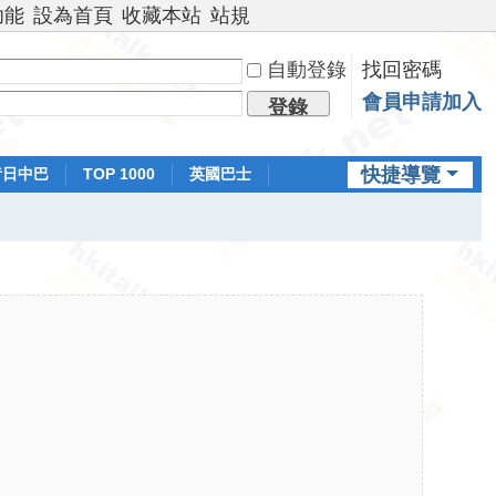
功能
設為首頁
收藏本站
站規
自動登錄
找回密碼
會員申請加入
登錄
快捷導覽
昔日中巴
TOP 1000
英國巴士
排行榜
日本鐵路