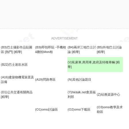
ADVERTISEMENT
(B3)巴士攝影作品貼圖
(B3i)即拍即貼 -手機相
(B4)兩岸三地巴士討
(B5)外地巴士討論
區
[熱門]
[精華]
&翻拍Mon相
論
[精華]
[精華]
(V)私家車,商用車,政府及特種車輛
[精
(B22)巴士迷吹水區
華]
食
(A16)建築物機電裝置及
(A19)問路專區
(N)其他討論題目
設備
(D1)公共交通有關商品
(Y)hkitalk.net會員福
(Z)站務資源中心
[精華]
利部
(O3)omsi教學及求
(O1)omsi討論區
(O2)omsi下載區
助區