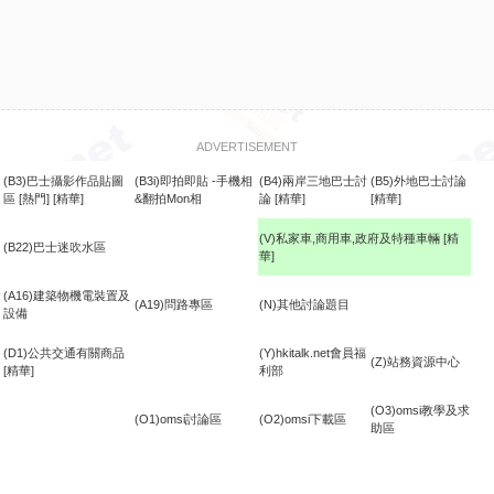
ADVERTISEMENT
(B3)巴士攝影作品貼圖
(B3i)即拍即貼 -手機相
(B4)兩岸三地巴士討
(B5)外地巴士討論
區
[熱門]
[精華]
&翻拍Mon相
論
[精華]
[精華]
(V)私家車,商用車,政府及特種車輛
[精
(B22)巴士迷吹水區
華]
食
(A16)建築物機電裝置及
(A19)問路專區
(N)其他討論題目
設備
(D1)公共交通有關商品
(Y)hkitalk.net會員福
(Z)站務資源中心
[精華]
利部
(O3)omsi教學及求
(O1)omsi討論區
(O2)omsi下載區
助區