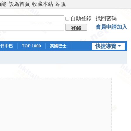
功能
設為首頁
收藏本站
站規
自動登錄
找回密碼
會員申請加入
登錄
快捷導覽
昔日中巴
TOP 1000
英國巴士
排行榜
日本鐵路