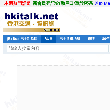
本週熱門話題
新會員登記/啟動戶口/重設密碼
以fb M
(B) Bus 巴士討論區
論壇
巴士路線消息
導讀
80
飛行報告
日誌
保留巴士
分享
記錄