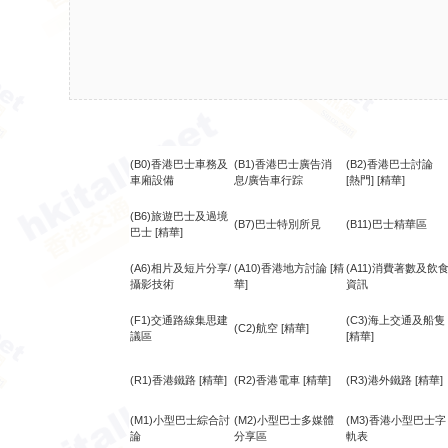
(B0)香港巴士車務及
(B1)香港巴士廣告消
(B2)香港巴士討論
車廂設備
息/廣告車行踪
[熱門]
[精華]
(B6)旅遊巴士及過境
(B7)巴士特別所見
(B11)巴士精華區
巴士
[精華]
(A6)相片及短片分享/
(A10)香港地方討論
[精
(A11)消費著數及飲
攝影技術
華]
資訊
(F1)交通路線集思建
(C3)海上交通及船隻
(C2)航空
[精華]
議區
[精華]
(R1)香港鐵路
[精華]
(R2)香港電車
[精華]
(R3)港外鐵路
[精華]
(M1)小型巴士綜合討
(M2)小型巴士多媒體
(M3)香港小型巴士字
論
分享區
軌表