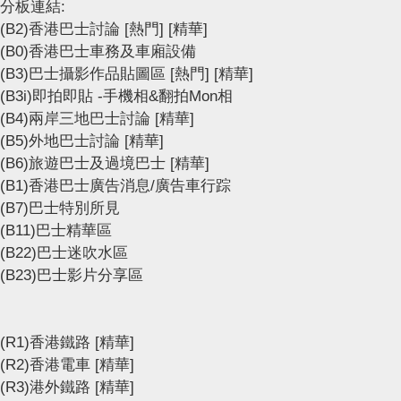
分板連結:
(B2)香港巴士討論
[熱門]
[精華]
(B0)香港巴士車務及車廂設備
(B3)巴士攝影作品貼圖區
[熱門]
[精華]
(B3i)即拍即貼 -手機相&翻拍Mon相
(B4)兩岸三地巴士討論
[精華]
(B5)外地巴士討論
[精華]
(B6)旅遊巴士及過境巴士
[精華]
(B1)香港巴士廣告消息/廣告車行踪
(B7)巴士特別所見
(B11)巴士精華區
(B22)巴士迷吹水區
(B23)巴士影片分享區
(R1)香港鐵路
[精華]
(R2)香港電車
[精華]
(R3)港外鐵路
[精華]