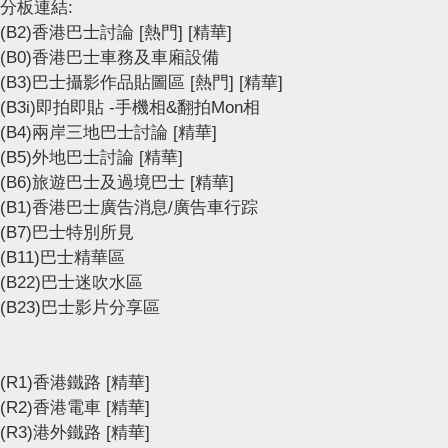
分板連結:
(B2)香港巴士討論
[熱門]
[精華]
(B0)香港巴士車務及車廂設備
(B3)巴士攝影作品貼圖區
[熱門]
[精華]
(B3i)即拍即貼 -手機相&翻拍Mon相
(B4)兩岸三地巴士討論
[精華]
(B5)外地巴士討論
[精華]
(B6)旅遊巴士及過境巴士
[精華]
(B1)香港巴士廣告消息/廣告車行踪
(B7)巴士特別所見
(B11)巴士精華區
(B22)巴士迷吹水區
(B23)巴士影片分享區
(R1)香港鐵路
[精華]
(R2)香港電車
[精華]
(R3)港外鐵路
[精華]