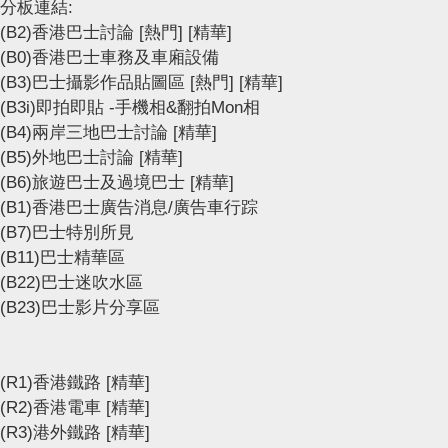
分板連結:
(B2)香港巴士討論
[熱門]
[精華]
(B0)香港巴士車務及車廂設備
(B3)巴士攝影作品貼圖區
[熱門]
[精華]
(B3i)即拍即貼 -手機相&翻拍Mon相
(B4)兩岸三地巴士討論
[精華]
(B5)外地巴士討論
[精華]
(B6)旅遊巴士及過境巴士
[精華]
(B1)香港巴士廣告消息/廣告車行踪
(B7)巴士特別所見
(B11)巴士精華區
(B22)巴士迷吹水區
(B23)巴士影片分享區
(R1)香港鐵路
[精華]
(R2)香港電車
[精華]
(R3)港外鐵路
[精華]