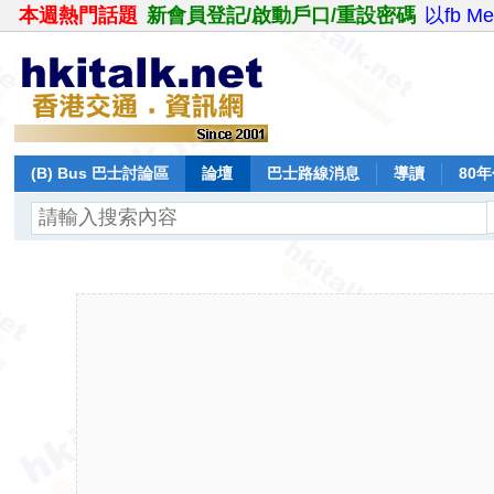
本週熱門話題
新會員登記/啟動戶口/重設密碼
以fb M
(B) Bus 巴士討論區
論壇
巴士路線消息
導讀
80
飛行報告
日誌
保留巴士
分享
記錄