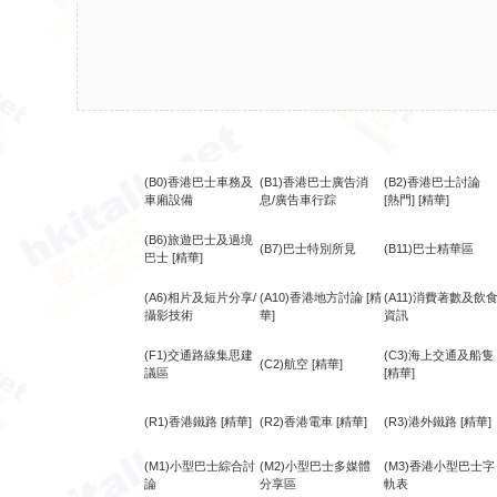
(B0)香港巴士車務及
(B1)香港巴士廣告消
(B2)香港巴士討論
車廂設備
息/廣告車行踪
[熱門]
[精華]
(B6)旅遊巴士及過境
(B7)巴士特別所見
(B11)巴士精華區
巴士
[精華]
(A6)相片及短片分享/
(A10)香港地方討論
[精
(A11)消費著數及飲
攝影技術
華]
資訊
(F1)交通路線集思建
(C3)海上交通及船隻
(C2)航空
[精華]
議區
[精華]
(R1)香港鐵路
[精華]
(R2)香港電車
[精華]
(R3)港外鐵路
[精華]
(M1)小型巴士綜合討
(M2)小型巴士多媒體
(M3)香港小型巴士字
論
分享區
軌表