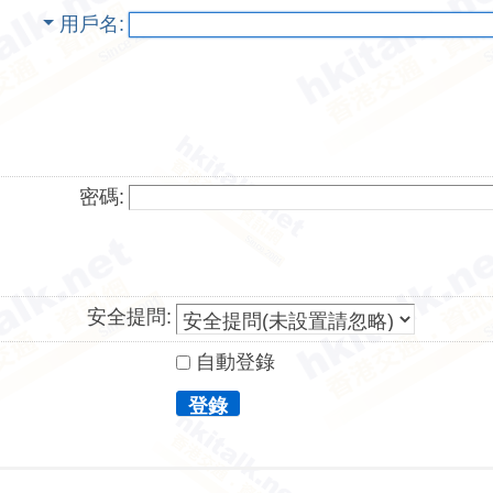
用戶名
密碼:
安全提問:
自動登錄
登錄