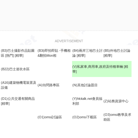
ADVERTISEMENT
(B3)巴士攝影作品貼圖
(B3i)即拍即貼 -手機相
(B4)兩岸三地巴士討
(B5)外地巴士討論
區
[熱門]
[精華]
&翻拍Mon相
論
[精華]
[精華]
(V)私家車,商用車,政府及特種車輛
[精
(B22)巴士迷吹水區
華]
食
(A16)建築物機電裝置及
(A19)問路專區
(N)其他討論題目
設備
(D1)公共交通有關商品
(Y)hkitalk.net會員福
(Z)站務資源中心
[精華]
利部
(O3)omsi教學及求
(O1)omsi討論區
(O2)omsi下載區
助區