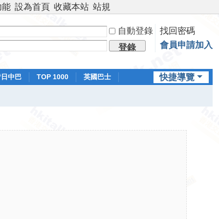
功能
設為首頁
收藏本站
站規
自動登錄
找回密碼
會員申請加入
登錄
快捷導覽
昔日中巴
TOP 1000
英國巴士
排行榜
日本鐵路