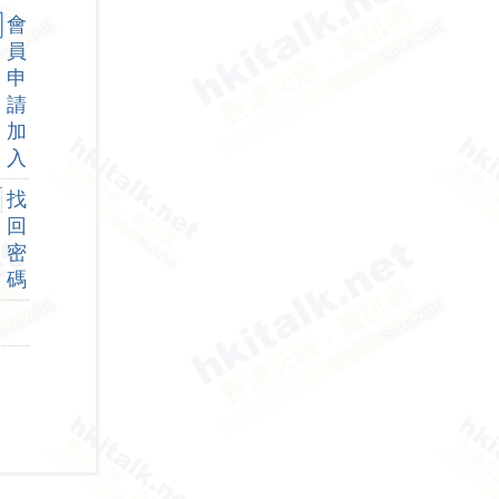
會
員
申
請
加
入
找
回
密
碼