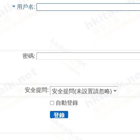
用戶名
密碼:
安全提問:
自動登錄
登錄