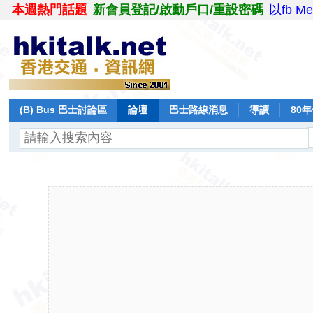
本週熱門話題
新會員登記/啟動戶口/重設密碼
以fb M
(B) Bus 巴士討論區
論壇
巴士路線消息
導讀
80
飛行報告
日誌
保留巴士
分享
記錄