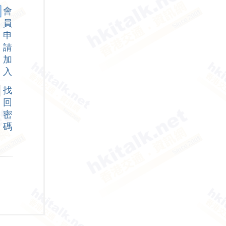
會
員
申
請
加
入
找
回
密
碼