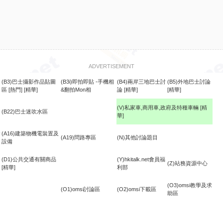
ADVERTISEMENT
(B3)巴士攝影作品貼圖
(B3i)即拍即貼 -手機相
(B4)兩岸三地巴士討
(B5)外地巴士討論
區
[熱門]
[精華]
&翻拍Mon相
論
[精華]
[精華]
(V)私家車,商用車,政府及特種車輛
[精
(B22)巴士迷吹水區
華]
食
(A16)建築物機電裝置及
(A19)問路專區
(N)其他討論題目
設備
(D1)公共交通有關商品
(Y)hkitalk.net會員福
(Z)站務資源中心
[精華]
利部
(O3)omsi教學及求
(O1)omsi討論區
(O2)omsi下載區
助區