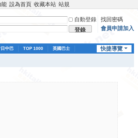
功能
設為首頁
收藏本站
站規
自動登錄
找回密碼
會員申請加入
登錄
快捷導覽
昔日中巴
TOP 1000
英國巴士
排行榜
日本鐵路