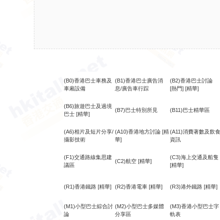
(B0)香港巴士車務及
(B1)香港巴士廣告消
(B2)香港巴士討論
車廂設備
息/廣告車行踪
[熱門]
[精華]
(B6)旅遊巴士及過境
(B7)巴士特別所見
(B11)巴士精華區
巴士
[精華]
(A6)相片及短片分享/
(A10)香港地方討論
[精
(A11)消費著數及飲
攝影技術
華]
資訊
(F1)交通路線集思建
(C3)海上交通及船隻
(C2)航空
[精華]
議區
[精華]
(R1)香港鐵路
[精華]
(R2)香港電車
[精華]
(R3)港外鐵路
[精華]
(M1)小型巴士綜合討
(M2)小型巴士多媒體
(M3)香港小型巴士字
論
分享區
軌表