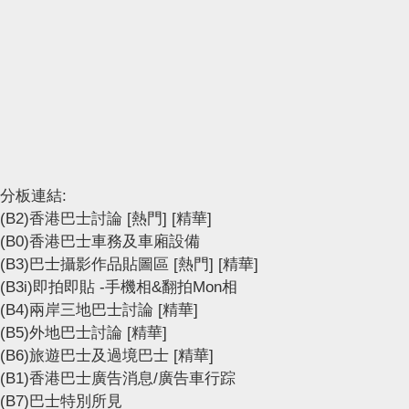
分板連結:
(B2)香港巴士討論
[熱門]
[精華]
(B0)香港巴士車務及車廂設備
(B3)巴士攝影作品貼圖區
[熱門]
[精華]
(B3i)即拍即貼 -手機相&翻拍Mon相
(B4)兩岸三地巴士討論
[精華]
(B5)外地巴士討論
[精華]
(B6)旅遊巴士及過境巴士
[精華]
(B1)香港巴士廣告消息/廣告車行踪
(B7)巴士特別所見