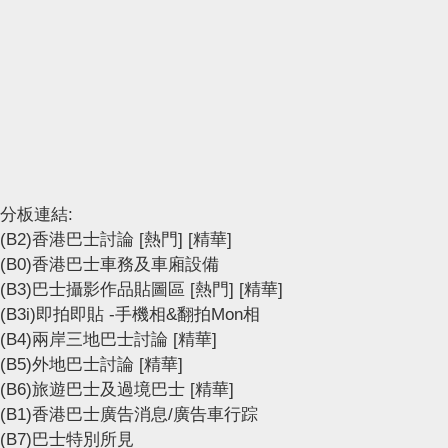
分板連結:
(B2)香港巴士討論
[熱門]
[精華]
(B0)香港巴士車務及車廂設備
(B3)巴士攝影作品貼圖區
[熱門]
[精華]
(B3i)即拍即貼 -手機相&翻拍Mon相
(B4)兩岸三地巴士討論
[精華]
(B5)外地巴士討論
[精華]
(B6)旅遊巴士及過境巴士
[精華]
(B1)香港巴士廣告消息/廣告車行踪
(B7)巴士特別所見