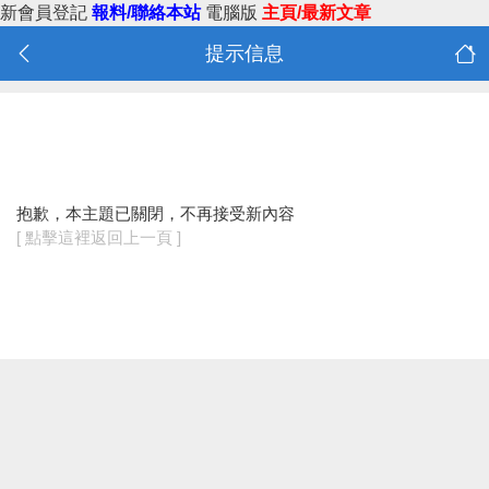
新會員登記
報料/聯絡本站
電腦版
主頁/最新文章
提示信息
抱歉，本主題已關閉，不再接受新內容
[ 點擊這裡返回上一頁 ]