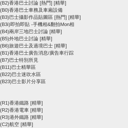
(B2)香港巴士討論
[熱門]
[精華]
(B0)香港巴士車務及車廂設備
(B3)巴士攝影作品貼圖區
[熱門]
[精華]
(B3i)即拍即貼 -手機相&翻拍Mon相
(B4)兩岸三地巴士討論
[精華]
(B5)外地巴士討論
[精華]
(B6)旅遊巴士及過境巴士
[精華]
(B1)香港巴士廣告消息/廣告車行踪
(B7)巴士特別所見
(B11)巴士精華區
(B22)巴士迷吹水區
(B23)巴士影片分享區
(R1)香港鐵路
[精華]
(R2)香港電車
[精華]
(R3)港外鐵路
[精華]
(C2)航空
[精華]