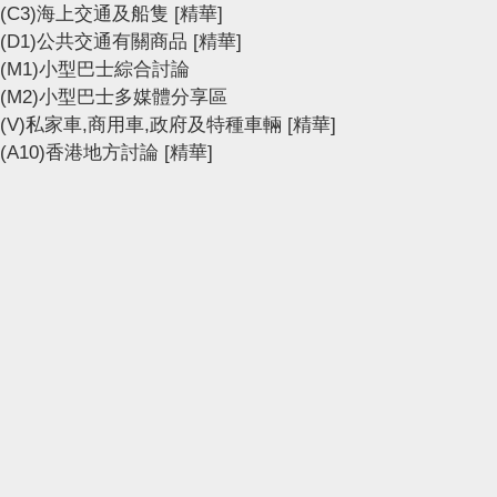
(C3)海上交通及船隻
[精華]
(D1)公共交通有關商品
[精華]
(M1)小型巴士綜合討論
(M2)小型巴士多媒體分享區
(V)私家車,商用車,政府及特種車輛
[精華]
(A10)香港地方討論
[精華]