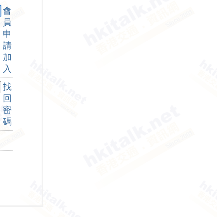
會
員
申
請
加
入
找
回
密
碼