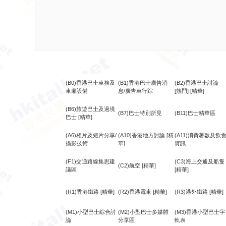
(B0)香港巴士車務及
(B1)香港巴士廣告消
(B2)香港巴士討論
車廂設備
息/廣告車行踪
[熱門]
[精華]
(B6)旅遊巴士及過境
(B7)巴士特別所見
(B11)巴士精華區
巴士
[精華]
(A6)相片及短片分享/
(A10)香港地方討論
[精
(A11)消費著數及飲
攝影技術
華]
資訊
(F1)交通路線集思建
(C3)海上交通及船隻
(C2)航空
[精華]
議區
[精華]
(R1)香港鐵路
[精華]
(R2)香港電車
[精華]
(R3)港外鐵路
[精華]
(M1)小型巴士綜合討
(M2)小型巴士多媒體
(M3)香港小型巴士字
論
分享區
軌表