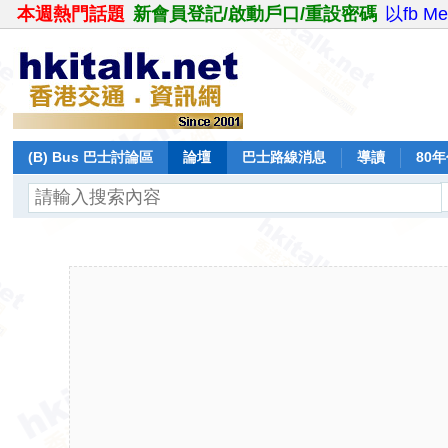
本週熱門話題
新會員登記/啟動戶口/重設密碼
以fb M
(B) Bus 巴士討論區
論壇
巴士路線消息
導讀
80
飛行報告
日誌
保留巴士
分享
記錄