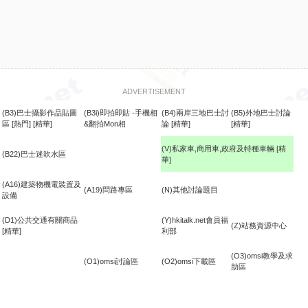
ADVERTISEMENT
(B3)巴士攝影作品貼圖
(B3i)即拍即貼 -手機相
(B4)兩岸三地巴士討
(B5)外地巴士討論
區
[熱門]
[精華]
&翻拍Mon相
論
[精華]
[精華]
(V)私家車,商用車,政府及特種車輛
[精
(B22)巴士迷吹水區
華]
食
(A16)建築物機電裝置及
(A19)問路專區
(N)其他討論題目
設備
(D1)公共交通有關商品
(Y)hkitalk.net會員福
(Z)站務資源中心
[精華]
利部
(O3)omsi教學及求
(O1)omsi討論區
(O2)omsi下載區
助區