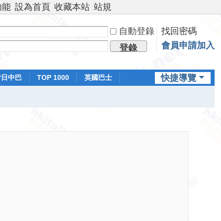
功能
設為首頁
收藏本站
站規
自動登錄
找回密碼
會員申請加入
登錄
快捷導覽
昔日中巴
TOP 1000
英國巴士
排行榜
日本鐵路