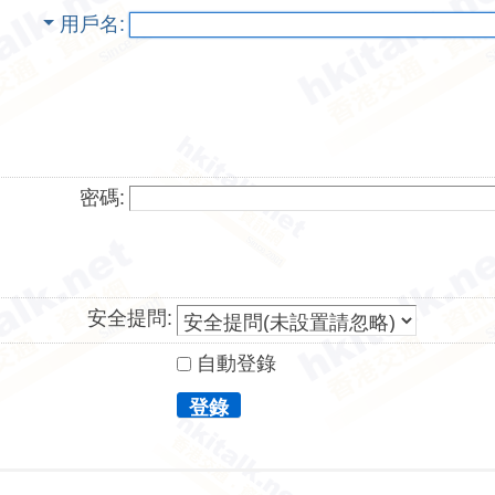
用戶名
密碼:
安全提問:
自動登錄
登錄