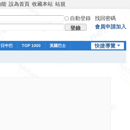
功能
設為首頁
收藏本站
站規
自動登錄
找回密碼
會員申請加入
登錄
快捷導覽
昔日中巴
TOP 1000
英國巴士
排行榜
日本鐵路