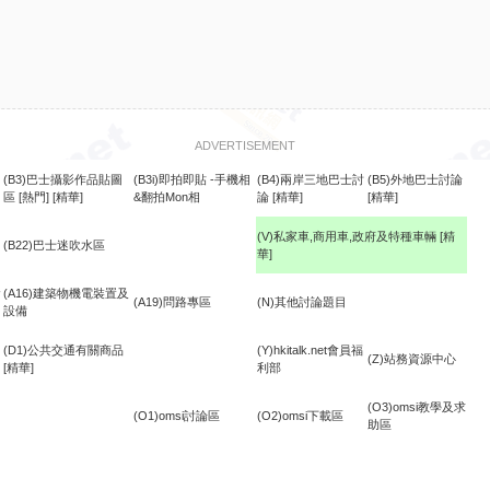
ADVERTISEMENT
(B3)巴士攝影作品貼圖
(B3i)即拍即貼 -手機相
(B4)兩岸三地巴士討
(B5)外地巴士討論
區
[熱門]
[精華]
&翻拍Mon相
論
[精華]
[精華]
(V)私家車,商用車,政府及特種車輛
[精
(B22)巴士迷吹水區
華]
食
(A16)建築物機電裝置及
(A19)問路專區
(N)其他討論題目
設備
(D1)公共交通有關商品
(Y)hkitalk.net會員福
(Z)站務資源中心
[精華]
利部
(O3)omsi教學及求
(O1)omsi討論區
(O2)omsi下載區
助區