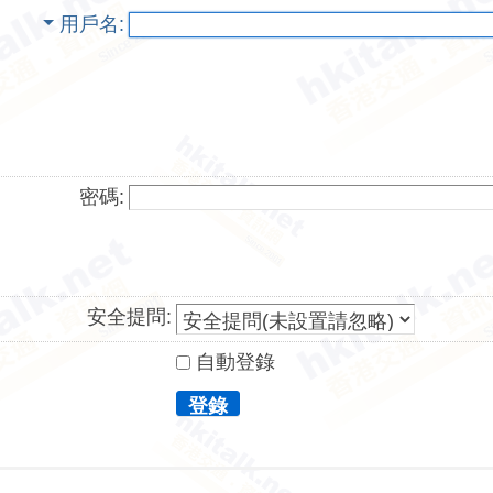
用戶名
密碼:
安全提問:
自動登錄
登錄