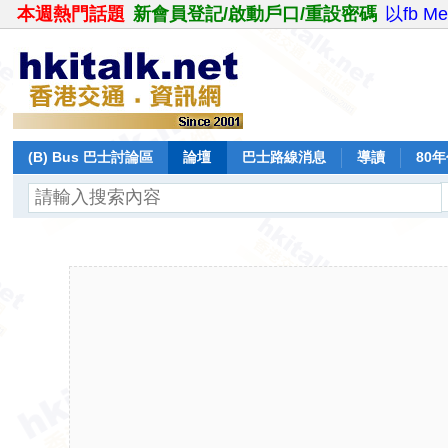
本週熱門話題
新會員登記/啟動戶口/重設密碼
以fb M
(B) Bus 巴士討論區
論壇
巴士路線消息
導讀
80
飛行報告
日誌
保留巴士
分享
記錄