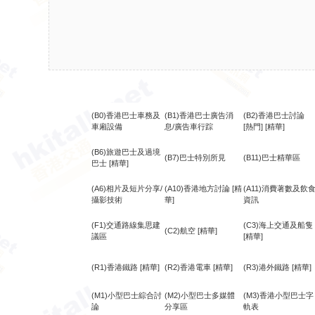
(B0)香港巴士車務及
(B1)香港巴士廣告消
(B2)香港巴士討論
車廂設備
息/廣告車行踪
[熱門]
[精華]
(B6)旅遊巴士及過境
(B7)巴士特別所見
(B11)巴士精華區
巴士
[精華]
(A6)相片及短片分享/
(A10)香港地方討論
[精
(A11)消費著數及飲
攝影技術
華]
資訊
(F1)交通路線集思建
(C3)海上交通及船隻
(C2)航空
[精華]
議區
[精華]
(R1)香港鐵路
[精華]
(R2)香港電車
[精華]
(R3)港外鐵路
[精華]
(M1)小型巴士綜合討
(M2)小型巴士多媒體
(M3)香港小型巴士字
論
分享區
軌表