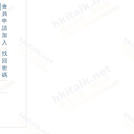
會
員
申
請
加
入
找
回
密
碼