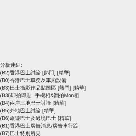
分板連結:
(B2)香港巴士討論
[熱門]
[精華]
(B0)香港巴士車務及車廂設備
(B3)巴士攝影作品貼圖區
[熱門]
[精華]
(B3i)即拍即貼 -手機相&翻拍Mon相
(B4)兩岸三地巴士討論
[精華]
(B5)外地巴士討論
[精華]
(B6)旅遊巴士及過境巴士
[精華]
(B1)香港巴士廣告消息/廣告車行踪
(B7)巴士特別所見