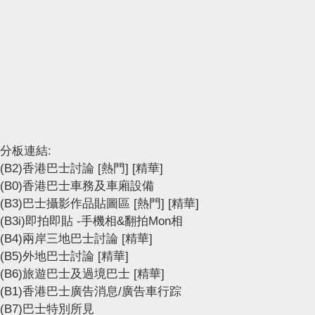
分板連結:
(B2)香港巴士討論
[熱門]
[精華]
(B0)香港巴士車務及車廂設備
(B3)巴士攝影作品貼圖區
[熱門]
[精華]
(B3i)即拍即貼 -手機相&翻拍Mon相
(B4)兩岸三地巴士討論
[精華]
(B5)外地巴士討論
[精華]
(B6)旅遊巴士及過境巴士
[精華]
(B1)香港巴士廣告消息/廣告車行踪
(B7)巴士特別所見