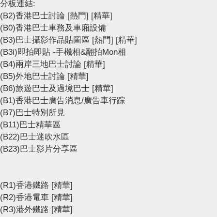
分板連結:
(B2)香港巴士討論
[熱門]
[精華]
(B0)香港巴士車務及車廂設備
(B3)巴士攝影作品貼圖區
[熱門]
[精華]
(B3i)即拍即貼 -手機相&翻拍Mon相
(B4)兩岸三地巴士討論
[精華]
(B5)外地巴士討論
[精華]
(B6)旅遊巴士及過境巴士
[精華]
(B1)香港巴士廣告消息/廣告車行踪
(B7)巴士特別所見
(B11)巴士精華區
(B22)巴士迷吹水區
(B23)巴士影片分享區
(R1)香港鐵路
[精華]
(R2)香港電車
[精華]
(R3)港外鐵路
[精華]