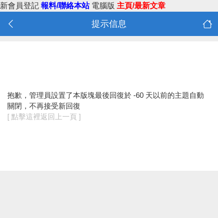
新會員登記
報料/聯絡本站
電腦版
主頁/最新文章
提示信息
抱歉，管理員設置了本版塊最後回復於 -60 天以前的主題自動
關閉，不再接受新回復
[ 點擊這裡返回上一頁 ]