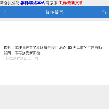
新會員登記
報料/聯絡本站
電腦版
主頁/最新文章
提示信息
抱歉，管理員設置了本版塊最後回復於 -60 天以前的主題自動
關閉，不再接受新回復
[ 點擊這裡返回上一頁 ]