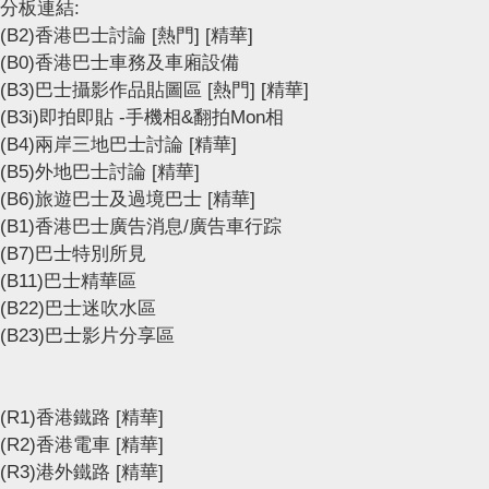
分板連結:
(B2)香港巴士討論
[熱門]
[精華]
(B0)香港巴士車務及車廂設備
(B3)巴士攝影作品貼圖區
[熱門]
[精華]
(B3i)即拍即貼 -手機相&翻拍Mon相
(B4)兩岸三地巴士討論
[精華]
(B5)外地巴士討論
[精華]
(B6)旅遊巴士及過境巴士
[精華]
(B1)香港巴士廣告消息/廣告車行踪
(B7)巴士特別所見
(B11)巴士精華區
(B22)巴士迷吹水區
(B23)巴士影片分享區
(R1)香港鐵路
[精華]
(R2)香港電車
[精華]
(R3)港外鐵路
[精華]