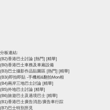
分板連結:
(B2)香港巴士討論
[熱門]
[精華]
(B0)香港巴士車務及車廂設備
(B3)巴士攝影作品貼圖區
[熱門]
[精華]
(B3i)即拍即貼 -手機相&翻拍Mon相
(B4)兩岸三地巴士討論
[精華]
(B5)外地巴士討論
[精華]
(B6)旅遊巴士及過境巴士
[精華]
(B1)香港巴士廣告消息/廣告車行踪
(B7)巴士特別所見