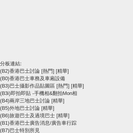
分板連結:
(B2)香港巴士討論
[熱門]
[精華]
(B0)香港巴士車務及車廂設備
(B3)巴士攝影作品貼圖區
[熱門]
[精華]
(B3i)即拍即貼 -手機相&翻拍Mon相
(B4)兩岸三地巴士討論
[精華]
(B5)外地巴士討論
[精華]
(B6)旅遊巴士及過境巴士
[精華]
(B1)香港巴士廣告消息/廣告車行踪
(B7)巴士特別所見