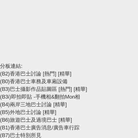
分板連結:
(B2)香港巴士討論
[熱門]
[精華]
(B0)香港巴士車務及車廂設備
(B3)巴士攝影作品貼圖區
[熱門]
[精華]
(B3i)即拍即貼 -手機相&翻拍Mon相
(B4)兩岸三地巴士討論
[精華]
(B5)外地巴士討論
[精華]
(B6)旅遊巴士及過境巴士
[精華]
(B1)香港巴士廣告消息/廣告車行踪
(B7)巴士特別所見