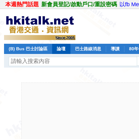
本週熱門話題
新會員登記/啟動戶口/重設密碼
以fb M
(B) Bus 巴士討論區
論壇
巴士路線消息
導讀
80
飛行報告
日誌
保留巴士
分享
記錄