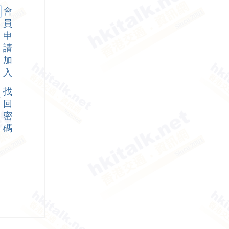
會
員
申
請
加
入
找
回
密
碼