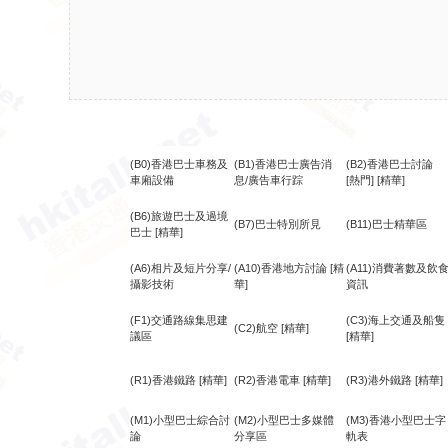
(B0)香港巴士車務及
(B1)香港巴士廣告消
(B2)香港巴士討論
車廂設備
息/廣告車行踪
[熱門]
[精華]
(B6)旅遊巴士及過境
(B7)巴士特別所見
(B11)巴士精華區
巴士
[精華]
(A6)相片及短片分享/
(A10)香港地方討論
[精
(A11)消費著數及飲
攝影技術
華]
資訊
(F1)交通路線集思建
(C3)海上交通及船隻
(C2)航空
[精華]
議區
[精華]
(R1)香港鐵路
[精華]
(R2)香港電車
[精華]
(R3)港外鐵路
[精華]
(M1)小型巴士綜合討
(M2)小型巴士多媒體
(M3)香港小型巴士字
論
分享區
軌表