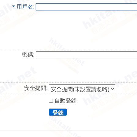
用戶名
密碼:
安全提問:
自動登錄
登錄