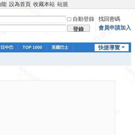
功能
設為首頁
收藏本站
站規
自動登錄
找回密碼
會員申請加入
登錄
快捷導覽
昔日中巴
TOP 1000
英國巴士
排行榜
日本鐵路