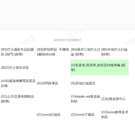
ADVERTISEMENT
(B3)巴士攝影作品貼圖
(B3i)即拍即貼 -手機相
(B4)兩岸三地巴士討
(B5)外地巴士討論
區
[熱門]
[精華]
&翻拍Mon相
論
[精華]
[精華]
(V)私家車,商用車,政府及特種車輛
[精
(B22)巴士迷吹水區
華]
食
(A16)建築物機電裝置及
(A19)問路專區
(N)其他討論題目
設備
(D1)公共交通有關商品
(Y)hkitalk.net會員福
(Z)站務資源中心
[精華]
利部
(O3)omsi教學及求
(O1)omsi討論區
(O2)omsi下載區
助區