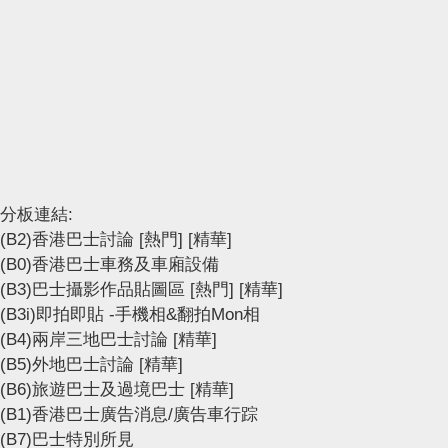
分板連結:
(B2)香港巴士討論
[熱門]
[精華]
(B0)香港巴士車務及車廂設備
(B3)巴士攝影作品貼圖區
[熱門]
[精華]
(B3i)即拍即貼 -手機相&翻拍Mon相
(B4)兩岸三地巴士討論
[精華]
(B5)外地巴士討論
[精華]
(B6)旅遊巴士及過境巴士
[精華]
(B1)香港巴士廣告消息/廣告車行踪
(B7)巴士特別所見