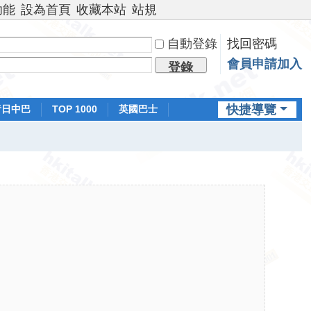
功能
設為首頁
收藏本站
站規
自動登錄
找回密碼
會員申請加入
登錄
快捷導覽
昔日中巴
TOP 1000
英國巴士
排行榜
日本鐵路