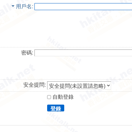
用戶名
密碼:
安全提問:
自動登錄
登錄