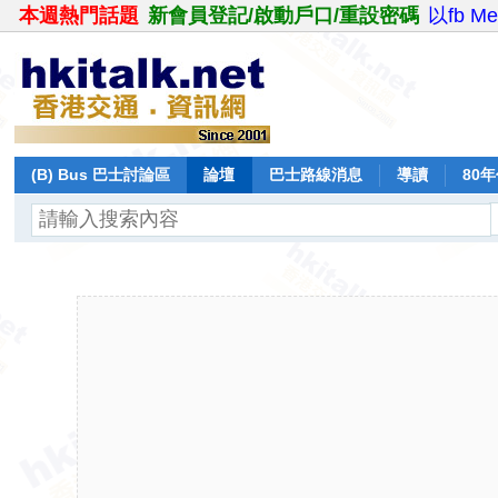
本週熱門話題
新會員登記/啟動戶口/重設密碼
以fb M
(B) Bus 巴士討論區
論壇
巴士路線消息
導讀
80
飛行報告
日誌
保留巴士
分享
記錄