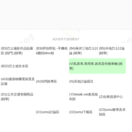
ADVERTISEMENT
(B3)巴士攝影作品貼圖
(B3i)即拍即貼 -手機相
(B4)兩岸三地巴士討
(B5)外地巴士討論
區
[熱門]
[精華]
&翻拍Mon相
論
[精華]
[精華]
(V)私家車,商用車,政府及特種車輛
[精
(B22)巴士迷吹水區
華]
食
(A16)建築物機電裝置及
(A19)問路專區
(N)其他討論題目
設備
(D1)公共交通有關商品
(Y)hkitalk.net會員福
(Z)站務資源中心
[精華]
利部
(O3)omsi教學及求
(O1)omsi討論區
(O2)omsi下載區
助區