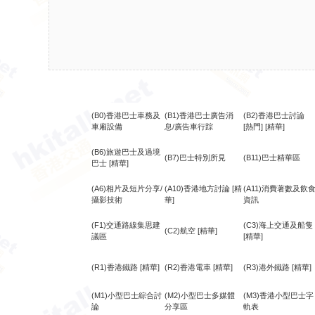
(B0)香港巴士車務及
(B1)香港巴士廣告消
(B2)香港巴士討論
車廂設備
息/廣告車行踪
[熱門]
[精華]
(B6)旅遊巴士及過境
(B7)巴士特別所見
(B11)巴士精華區
巴士
[精華]
(A6)相片及短片分享/
(A10)香港地方討論
[精
(A11)消費著數及飲
攝影技術
華]
資訊
(F1)交通路線集思建
(C3)海上交通及船隻
(C2)航空
[精華]
議區
[精華]
(R1)香港鐵路
[精華]
(R2)香港電車
[精華]
(R3)港外鐵路
[精華]
(M1)小型巴士綜合討
(M2)小型巴士多媒體
(M3)香港小型巴士字
論
分享區
軌表