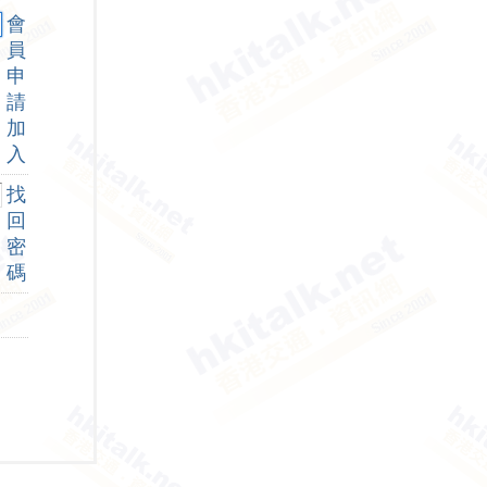
會
員
申
請
加
入
找
回
密
碼