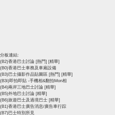
分板連結:
(B2)香港巴士討論
[熱門]
[精華]
(B0)香港巴士車務及車廂設備
(B3)巴士攝影作品貼圖區
[熱門]
[精華]
(B3i)即拍即貼 -手機相&翻拍Mon相
(B4)兩岸三地巴士討論
[精華]
(B5)外地巴士討論
[精華]
(B6)旅遊巴士及過境巴士
[精華]
(B1)香港巴士廣告消息/廣告車行踪
(B7)巴士特別所見