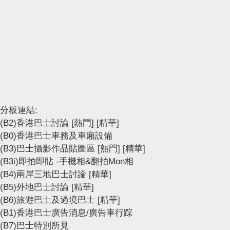
分板連結:
(B2)香港巴士討論
[熱門]
[精華]
(B0)香港巴士車務及車廂設備
(B3)巴士攝影作品貼圖區
[熱門]
[精華]
(B3i)即拍即貼 -手機相&翻拍Mon相
(B4)兩岸三地巴士討論
[精華]
(B5)外地巴士討論
[精華]
(B6)旅遊巴士及過境巴士
[精華]
(B1)香港巴士廣告消息/廣告車行踪
(B7)巴士特別所見