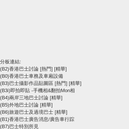
分板連結:
(B2)香港巴士討論
[熱門]
[精華]
(B0)香港巴士車務及車廂設備
(B3)巴士攝影作品貼圖區
[熱門]
[精華]
(B3i)即拍即貼 -手機相&翻拍Mon相
(B4)兩岸三地巴士討論
[精華]
(B5)外地巴士討論
[精華]
(B6)旅遊巴士及過境巴士
[精華]
(B1)香港巴士廣告消息/廣告車行踪
(B7)巴士特別所見