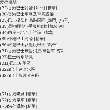
分板連結:
(B2)香港巴士討論
[熱門]
[精華]
(B0)香港巴士車務及車廂設備
(B3)巴士攝影作品貼圖區
[熱門]
[精華]
(B3i)即拍即貼 -手機相&翻拍Mon相
(B4)兩岸三地巴士討論
[精華]
(B5)外地巴士討論
[精華]
(B6)旅遊巴士及過境巴士
[精華]
(B1)香港巴士廣告消息/廣告車行踪
(B7)巴士特別所見
(B11)巴士精華區
(B22)巴士迷吹水區
(B23)巴士影片分享區
(R1)香港鐵路
[精華]
(R2)香港電車
[精華]
(R3)港外鐵路
[精華]