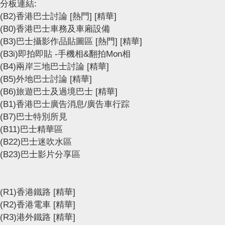
分板連結:
(B2)香港巴士討論
[熱門]
[精華]
(B0)香港巴士車務及車廂設備
(B3)巴士攝影作品貼圖區
[熱門]
[精華]
(B3i)即拍即貼 -手機相&翻拍Mon相
(B4)兩岸三地巴士討論
[精華]
(B5)外地巴士討論
[精華]
(B6)旅遊巴士及過境巴士
[精華]
(B1)香港巴士廣告消息/廣告車行踪
(B7)巴士特別所見
(B11)巴士精華區
(B22)巴士迷吹水區
(B23)巴士影片分享區
(R1)香港鐵路
[精華]
(R2)香港電車
[精華]
(R3)港外鐵路
[精華]