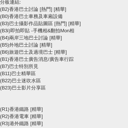
分板連結:
(B2)香港巴士討論
[熱門]
[精華]
(B0)香港巴士車務及車廂設備
(B3)巴士攝影作品貼圖區
[熱門]
[精華]
(B3i)即拍即貼 -手機相&翻拍Mon相
(B4)兩岸三地巴士討論
[精華]
(B5)外地巴士討論
[精華]
(B6)旅遊巴士及過境巴士
[精華]
(B1)香港巴士廣告消息/廣告車行踪
(B7)巴士特別所見
(B11)巴士精華區
(B22)巴士迷吹水區
(B23)巴士影片分享區
(R1)香港鐵路
[精華]
(R2)香港電車
[精華]
(R3)港外鐵路
[精華]