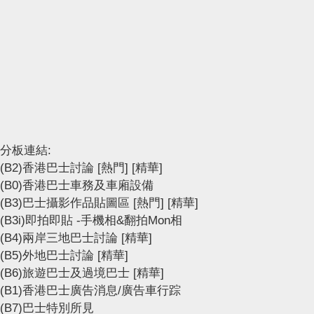
分板連結:
(B2)香港巴士討論
[熱門]
[精華]
(B0)香港巴士車務及車廂設備
(B3)巴士攝影作品貼圖區
[熱門]
[精華]
(B3i)即拍即貼 -手機相&翻拍Mon相
(B4)兩岸三地巴士討論
[精華]
(B5)外地巴士討論
[精華]
(B6)旅遊巴士及過境巴士
[精華]
(B1)香港巴士廣告消息/廣告車行踪
(B7)巴士特別所見