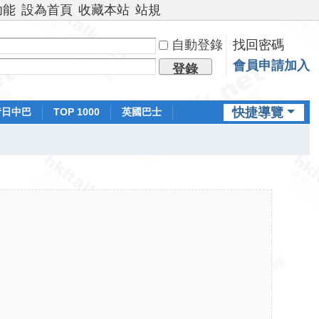
功能
設為首頁
收藏本站
站規
自動登錄
找回密碼
會員申請加入
登錄
快捷導覽
昔日中巴
TOP 1000
英國巴士
排行榜
日本鐵路