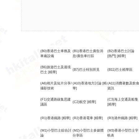
(B0)香港巴士車務及
(B1)香港巴士廣告消
(B2)香港巴士討論
車廂設備
息/廣告車行踪
[熱門]
[精華]
(B6)旅遊巴士及過境
(B7)巴士特別所見
(B11)巴士精華區
巴士
[精華]
(A6)相片及短片分享/
(A10)香港地方討論
[精
(A11)消費著數及飲
攝影技術
華]
資訊
(F1)交通路線集思建
(C3)海上交通及船隻
(C2)航空
[精華]
議區
[精華]
(R1)香港鐵路
[精華]
(R2)香港電車
[精華]
(R3)港外鐵路
[精華]
(M1)小型巴士綜合討
(M2)小型巴士多媒體
(M3)香港小型巴士字
論
分享區
軌表