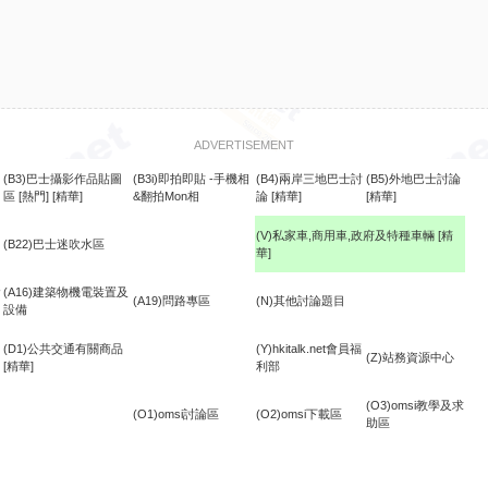
ADVERTISEMENT
(B3)巴士攝影作品貼圖
(B3i)即拍即貼 -手機相
(B4)兩岸三地巴士討
(B5)外地巴士討論
區
[熱門]
[精華]
&翻拍Mon相
論
[精華]
[精華]
(V)私家車,商用車,政府及特種車輛
[精
(B22)巴士迷吹水區
華]
食
(A16)建築物機電裝置及
(A19)問路專區
(N)其他討論題目
設備
(D1)公共交通有關商品
(Y)hkitalk.net會員福
(Z)站務資源中心
[精華]
利部
(O3)omsi教學及求
(O1)omsi討論區
(O2)omsi下載區
助區