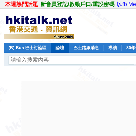
本週熱門話題
新會員登記/啟動戶口/重設密碼
以fb M
(B) Bus 巴士討論區
論壇
巴士路線消息
導讀
80
飛行報告
日誌
保留巴士
分享
記錄