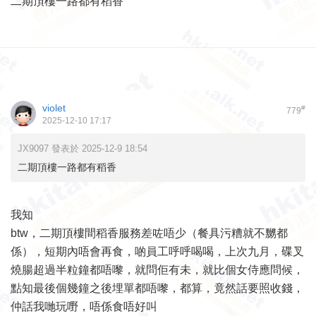
二期頂樓一路都有稻香
violet
#
779
2025-12-10 17:17
JX9097 發表於 2025-12-9 18:54
二期頂樓一路都有稻香
我知
btw，二期頂樓間稻香服務差咗唔少（餐具污糟就不嬲都
係），短期內唔會再食，啲員工呼呼喝喝，上次九月，碟叉
燒腸超過半粒鐘都唔嚟，就問佢有未，就比個女侍應問候，
點知最後個幾鐘之後埋單都唔嚟，都算，竟然話要照收錢，
仲話我哋玩嘢，唔係食唔好叫