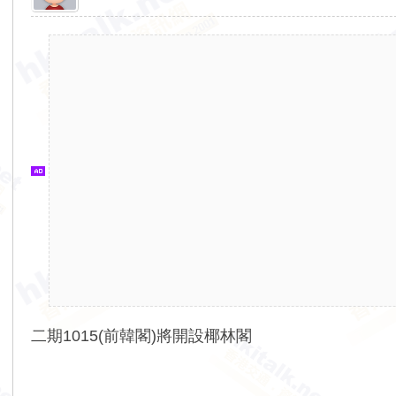
香
港
交
通
資
訊
網
二期1015(前韓閣)將開設椰林閣