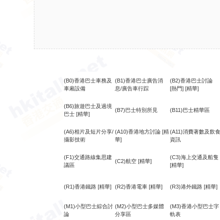
(B0)香港巴士車務及
(B1)香港巴士廣告消
(B2)香港巴士討論
車廂設備
息/廣告車行踪
[熱門]
[精華]
(B6)旅遊巴士及過境
(B7)巴士特別所見
(B11)巴士精華區
巴士
[精華]
(A6)相片及短片分享/
(A10)香港地方討論
[精
(A11)消費著數及飲
攝影技術
華]
資訊
(F1)交通路線集思建
(C3)海上交通及船隻
(C2)航空
[精華]
議區
[精華]
(R1)香港鐵路
[精華]
(R2)香港電車
[精華]
(R3)港外鐵路
[精華]
(M1)小型巴士綜合討
(M2)小型巴士多媒體
(M3)香港小型巴士字
論
分享區
軌表