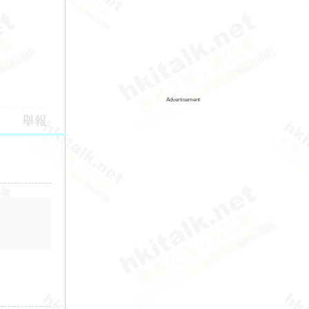
Advertisement
舉報