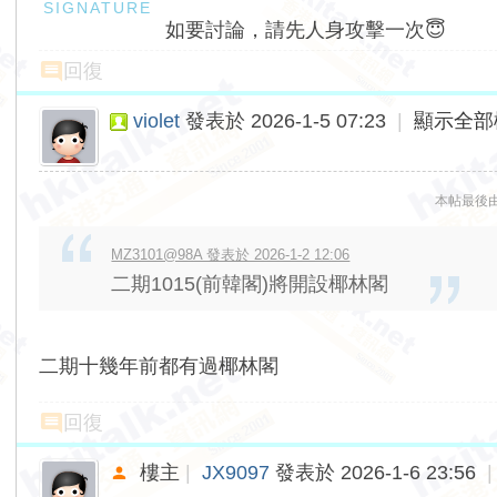
如要討論，請先人身攻擊一次😇
回復
violet
發表於 2026-1-5 07:23
|
顯示全部
本帖最後由 vi
MZ3101@98A 發表於 2026-1-2 12:06
二期1015(前韓閣)將開設椰林閣
二期十幾年前都有過椰林閣
回復
樓主
|
JX9097
發表於 2026-1-6 23:56
|