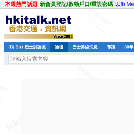
本週熱門話題
新會員登記/啟動戶口/重設密碼
以fb M
(B) Bus 巴士討論區
論壇
巴士路線消息
導讀
80
飛行報告
日誌
保留巴士
分享
記錄