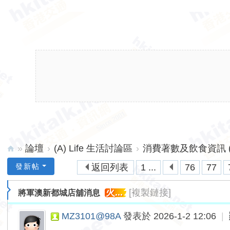
»
論壇
›
(A) Life 生活討論區
›
消費著數及飲食資訊 (A
hk
發新帖
返回列表
1 ...
76
77
ita
火...
[複製鏈接]
將軍澳新都城店舖消息
lk.
ne
MZ3101@98A
發表於 2026-1-2 12:06
|
t