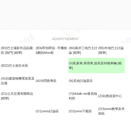
ADVERTISEMENT
(B3)巴士攝影作品貼圖
(B3i)即拍即貼 -手機相
(B4)兩岸三地巴士討
(B5)外地巴士討論
區
[熱門]
[精華]
&翻拍Mon相
論
[精華]
[精華]
(V)私家車,商用車,政府及特種車輛
[精
(B22)巴士迷吹水區
華]
食
(A16)建築物機電裝置及
(A19)問路專區
(N)其他討論題目
設備
(D1)公共交通有關商品
(Y)hkitalk.net會員福
(Z)站務資源中心
[精華]
利部
(O3)omsi教學及求
(O1)omsi討論區
(O2)omsi下載區
助區