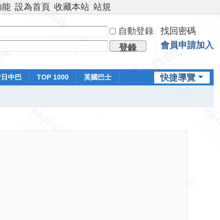
功能
設為首頁
收藏本站
站規
自動登錄
找回密碼
會員申請加入
登錄
快捷導覽
昔日中巴
TOP 1000
英國巴士
排行榜
日本鐵路