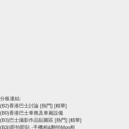
分板連結:
(B2)香港巴士討論
[熱門]
[精華]
(B0)香港巴士車務及車廂設備
(B3)巴士攝影作品貼圖區
[熱門]
[精華]
(B3i)即拍即貼 -手機相&翻拍Mon相