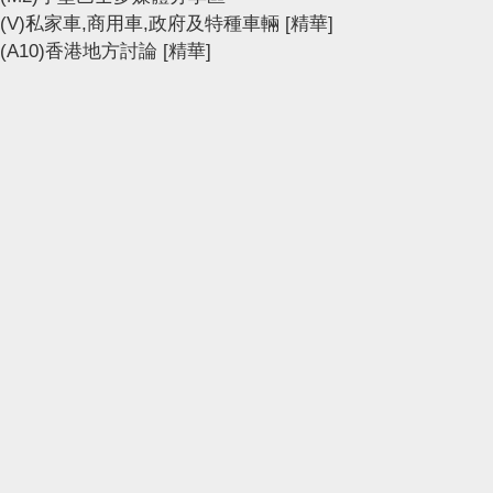
(V)私家車,商用車,政府及特種車輛
[精華]
(A10)香港地方討論
[精華]