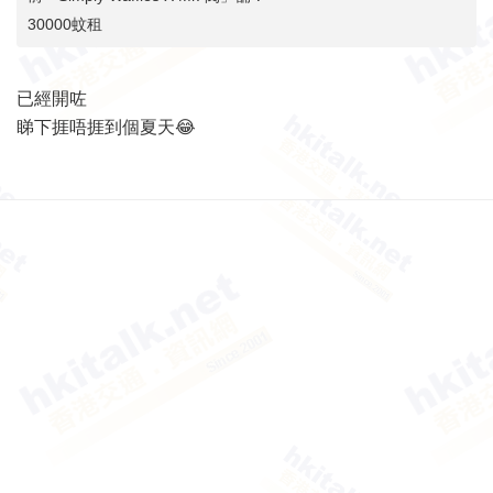
30000蚊租
已經開咗
睇下捱唔捱到個夏天😂