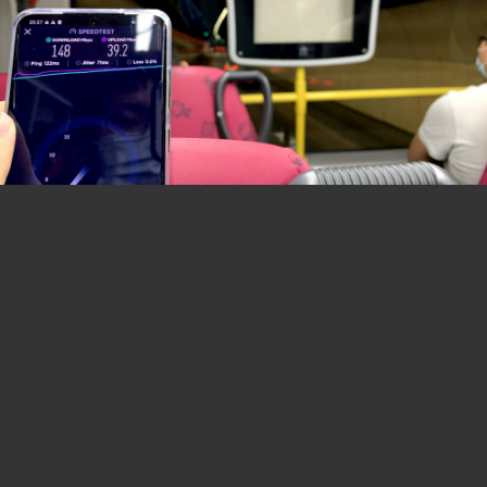
分板連結:
(B2)香港巴士討論
[熱門]
[精華]
(B0)香港巴士車務及車廂設備
(B3)巴士攝影作品貼圖區
[熱門]
[精華]
(B3i)即拍即貼 -手機相&翻拍Mon相
(B4)兩岸三地巴士討論
[精華]
(B5)外地巴士討論
[精華]
(B6)旅遊巴士及過境巴士
[精華]
(B1)香港巴士廣告消息/廣告車行踪
(B7)巴士特別所見
(B11)巴士精華區
(B22)巴士迷吹水區
(B23)巴士影片分享區