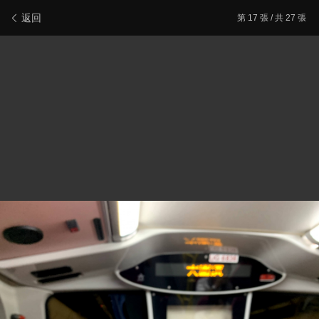
新會員登記
報料/聯絡本站
電腦版
主頁/最新文章
返回
第
17
張 / 共 27 張