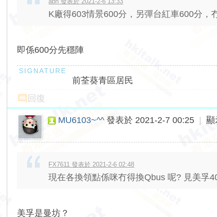
abh 發表於 2021-2-6 13:33
K廠得603情景600分，另彈台紅車600分，冇
即係600分先穩陣
前荃葵青區居民
回復
MU6103~^^
發表於 2021-2-7 00:25
|
顯
FX7611 發表於 2021-2-6 02:48
現在各換領點係咪冇得換Qbus 呢? 見美孚4
美孚是曼坊？