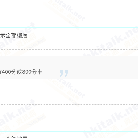
顯示全部樓層
400分或800分車。