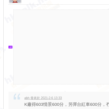
香
港
交
通
資
訊
網
abh 發表於 2021-2-6 13:33
K廠得603情景600分，另彈台紅車600分，冇