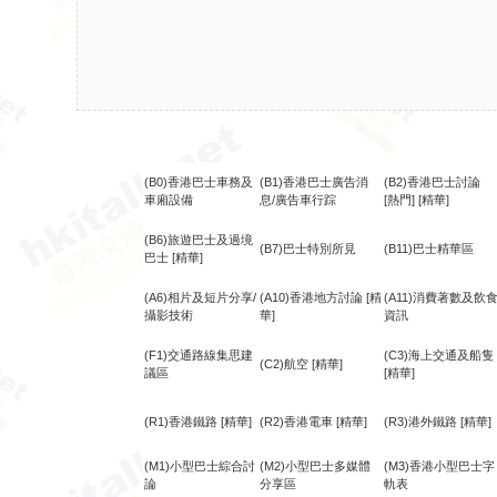
(B0)香港巴士車務及
(B1)香港巴士廣告消
(B2)香港巴士討論
車廂設備
息/廣告車行踪
[熱門]
[精華]
(B6)旅遊巴士及過境
(B7)巴士特別所見
(B11)巴士精華區
巴士
[精華]
(A6)相片及短片分享/
(A10)香港地方討論
[精
(A11)消費著數及飲
攝影技術
華]
資訊
(F1)交通路線集思建
(C3)海上交通及船隻
(C2)航空
[精華]
議區
[精華]
(R1)香港鐵路
[精華]
(R2)香港電車
[精華]
(R3)港外鐵路
[精華]
(M1)小型巴士綜合討
(M2)小型巴士多媒體
(M3)香港小型巴士字
論
分享區
軌表