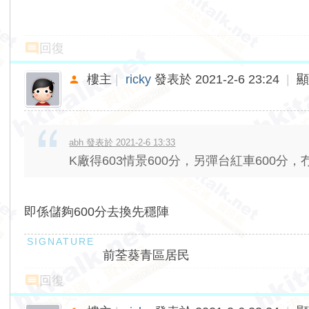
回復
樓主
|
ricky
發表於 2021-2-6 23:24
|
abh 發表於 2021-2-6 13:33
K廠得603情景600分，另彈台紅車600分，冇
即係儲夠600分去換先穩陣
前荃葵青區居民
回復