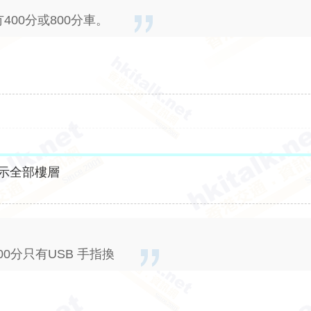
400分或800分車。
示全部樓層
00分只有USB 手指換