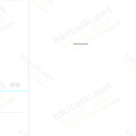
Advertisement
舉報