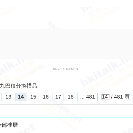
ADVERTISEMENT
九巴積分換禮品
13
14
15
16
17
18
... 481
/ 481 頁
全部樓層