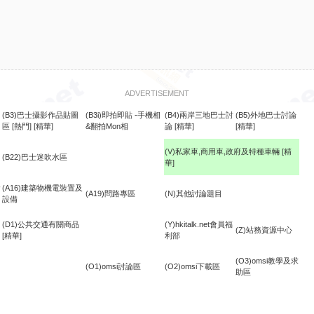
ADVERTISEMENT
(B3)巴士攝影作品貼圖
(B3i)即拍即貼 -手機相
(B4)兩岸三地巴士討
(B5)外地巴士討論
區
[熱門]
[精華]
&翻拍Mon相
論
[精華]
[精華]
(V)私家車,商用車,政府及特種車輛
[精
(B22)巴士迷吹水區
華]
食
(A16)建築物機電裝置及
(A19)問路專區
(N)其他討論題目
設備
(D1)公共交通有關商品
(Y)hkitalk.net會員福
(Z)站務資源中心
[精華]
利部
(O3)omsi教學及求
(O1)omsi討論區
(O2)omsi下載區
助區