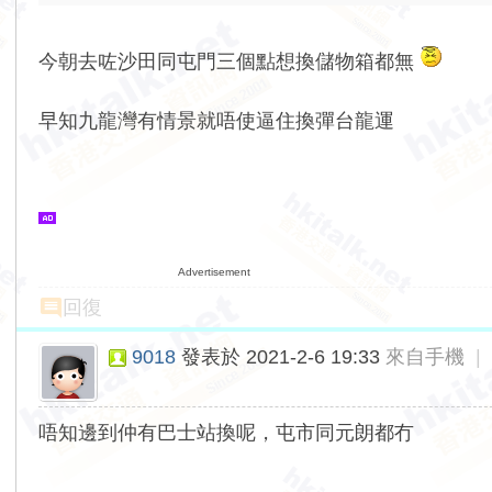
今朝去咗沙田同屯門三個點想換儲物箱都無
早知九龍灣有情景就唔使逼住換彈台龍運
Advertisement
回復
9018
發表於 2021-2-6 19:33
來自手機
|
唔知邊到仲有巴士站換呢，屯市同元朗都冇