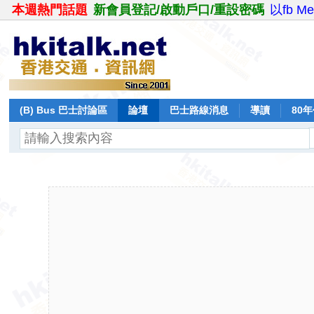
本週熱門話題
新會員登記/啟動戶口/重設密碼
以fb M
(B) Bus 巴士討論區
論壇
巴士路線消息
導讀
80
飛行報告
日誌
保留巴士
分享
記錄