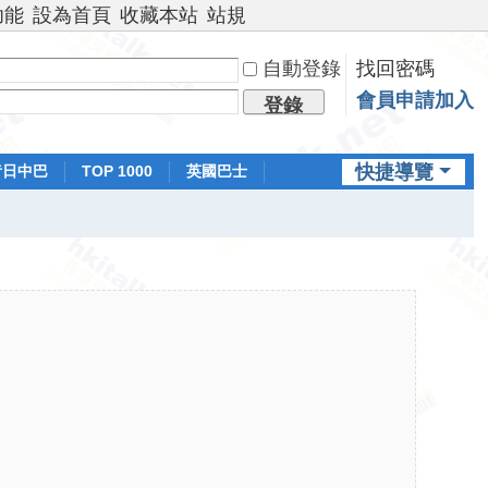
功能
設為首頁
收藏本站
站規
自動登錄
找回密碼
會員申請加入
登錄
快捷導覽
昔日中巴
TOP 1000
英國巴士
排行榜
日本鐵路