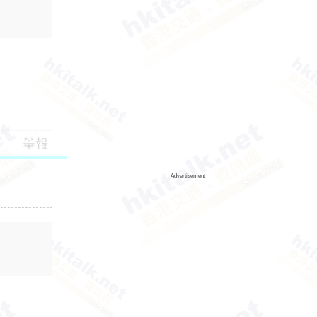
舉報
Advertisement