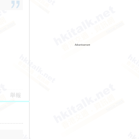
Advertisement
舉報