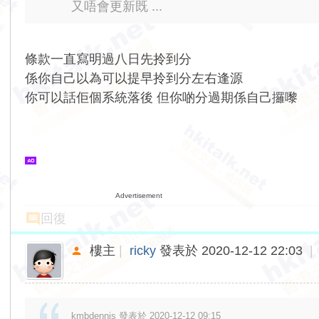
又唔會更新既 ...
條款一直寫明過八日先拎到分
係你自己以為可以提早拎到分左右逢源
你可以話佢個系統落後 但你啲分過期係自己攞嚟
Advertisement
回復
樓主
|
ricky
發表於 2020-12-12 22:03
|
kmbdennis 發表於 2020-12-12 09:15