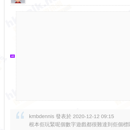
香
港
交
通
資
訊
網
kmbdennis 發表於 2020-12-12 09:15
根本佢玩緊呢個數字遊戲都很難達到佢個標