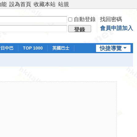
功能
設為首頁
收藏本站
站規
自動登錄
找回密碼
會員申請加入
登錄
快捷導覽
昔日中巴
TOP 1000
英國巴士
排行榜
日本鐵路