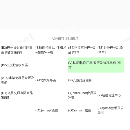
ADVERTISEMENT
(B3)巴士攝影作品貼圖
(B3i)即拍即貼 -手機相
(B4)兩岸三地巴士討
(B5)外地巴士討論
區
[熱門]
[精華]
&翻拍Mon相
論
[精華]
[精華]
(V)私家車,商用車,政府及特種車輛
[精
(B22)巴士迷吹水區
華]
食
(A16)建築物機電裝置及
(A19)問路專區
(N)其他討論題目
設備
(D1)公共交通有關商品
(Y)hkitalk.net會員福
(Z)站務資源中心
[精華]
利部
(O3)omsi教學及求
(O1)omsi討論區
(O2)omsi下載區
助區