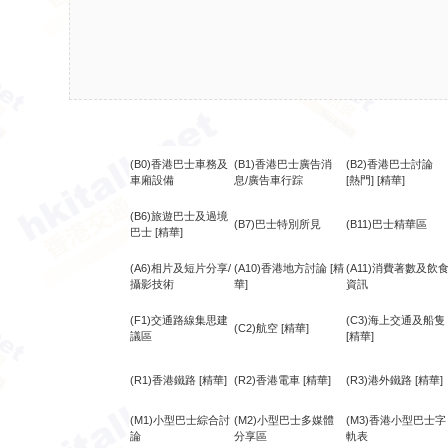
(B0)香港巴士車務及
(B1)香港巴士廣告消
(B2)香港巴士討論
車廂設備
息/廣告車行踪
[熱門]
[精華]
(B6)旅遊巴士及過境
(B7)巴士特別所見
(B11)巴士精華區
巴士
[精華]
(A6)相片及短片分享/
(A10)香港地方討論
[精
(A11)消費著數及飲
攝影技術
華]
資訊
(F1)交通路線集思建
(C3)海上交通及船隻
(C2)航空
[精華]
議區
[精華]
(R1)香港鐵路
[精華]
(R2)香港電車
[精華]
(R3)港外鐵路
[精華]
(M1)小型巴士綜合討
(M2)小型巴士多媒體
(M3)香港小型巴士字
論
分享區
軌表