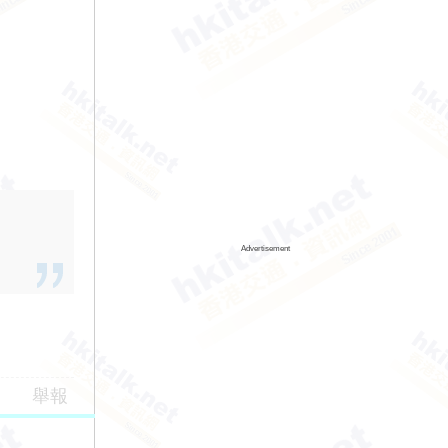
Advertisement
舉報