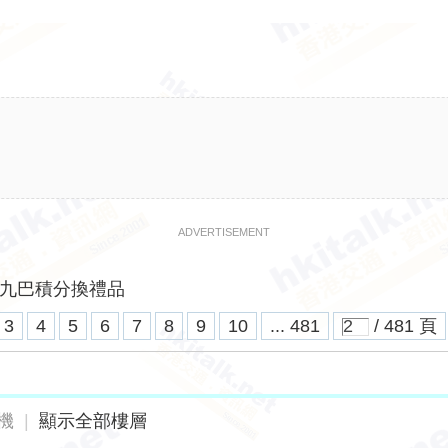
ADVERTISEMENT
九巴積分換禮品
3
4
5
6
7
8
9
10
... 481
/ 481 頁
機
|
顯示全部樓層