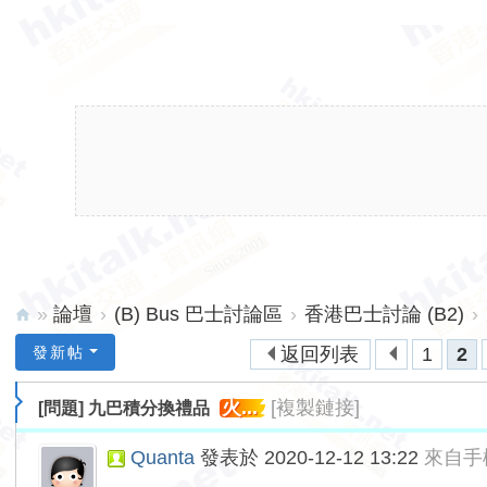
»
論壇
›
(B) Bus 巴士討論區
›
香港巴士討論 (B2)
›
hk
發新帖
返回列表
1
2
ita
火...
[複製鏈接]
[問題]
九巴積分換禮品
lk.
ne
Quanta
發表於 2020-12-12 13:22
來自手
t