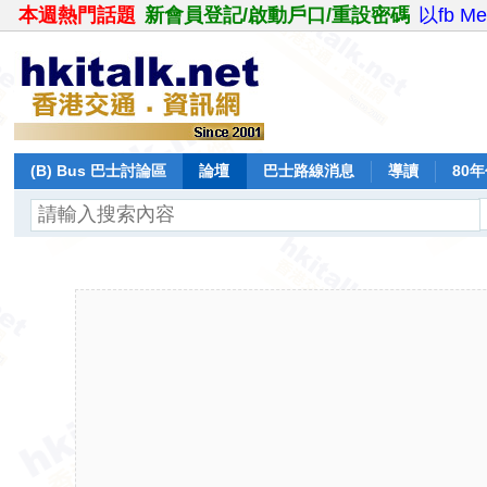
本週熱門話題
新會員登記/啟動戶口/重設密碼
以fb M
(B) Bus 巴士討論區
論壇
巴士路線消息
導讀
80
飛行報告
日誌
保留巴士
分享
記錄