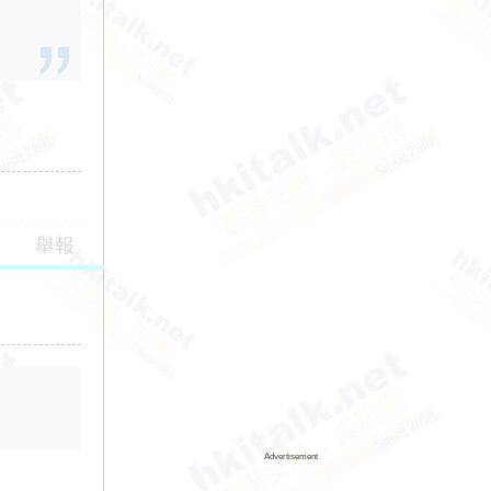
舉報
Advertisement