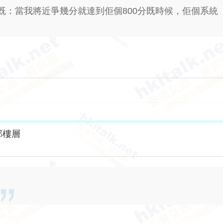
既：當我將近爭幾分就達到佢個800分既時候，佢個系統
部樓層