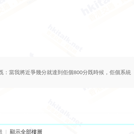
既：當我將近爭幾分就達到佢個800分既時候，佢個系統
機
|
顯示全部樓層