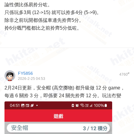
論性價比係易拎分咗。
只係玩多3局 (12->15) 就可以拎多4分 (5->9)。
除非之前玩開都係掹車邊先拎齊5分。
拎6分嘅門檻都比之前拎齊5分低咗。
FY5856
#
4760
2026-2-25 04:53
2月24日更新，安全帽 (高空擲物) 都升級做 12 分 game，
每過 6 關拎 3 分，即係要 24 關先拎齊 12 分。玩法冇變