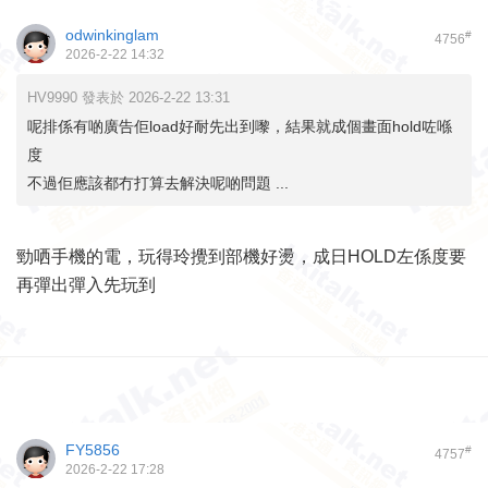
odwinkinglam
#
4756
2026-2-22 14:32
HV9990 發表於 2026-2-22 13:31
呢排係有啲廣告佢load好耐先出到嚟，結果就成個畫面hold咗喺
度
不過佢應該都冇打算去解決呢啲問題 ...
勁哂手機的電，玩得玲攪到部機好燙，成日HOLD左係度要
再彈出彈入先玩到
FY5856
#
4757
2026-2-22 17:28