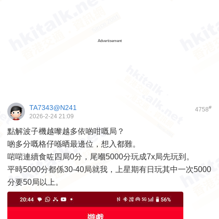
Advertisement
TA7343@N241
#
4758
2026-2-24 21:09
點解波子機越嚟越多依啲咁嘅局？
啲多分嘅格仔喺晒最邊位，想入都難。
啱啱連續食咗四局0分，尾嗰5000分玩成7x局先玩到。
平時5000分都係30-40局就我，上星期有日玩其中一次5000
分要50局以上。