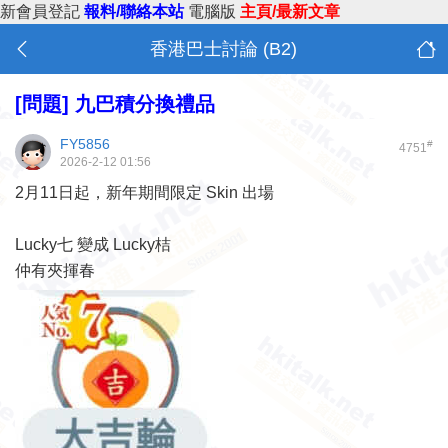
新會員登記
報料/聯絡本站
電腦版
主頁/最新文章
香港巴士討論 (B2)
[問題]
九巴積分換禮品
FY5856
#
4751
2026-2-12 01:56
2月11日起，新年期間限定 Skin 出場
Lucky七 變成 Lucky桔
仲有夾揮春