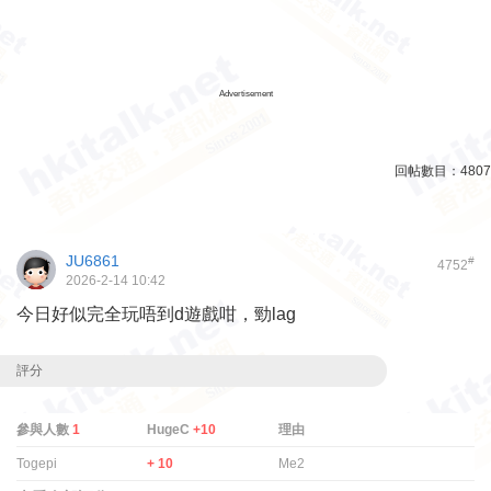
Advertisement
回帖數目：
4807
JU6861
#
4752
2026-2-14 10:42
今日好似完全玩唔到d遊戲咁，勁lag
評分
參與人數
1
HugeC
+10
理由
Togepi
+ 10
Me2