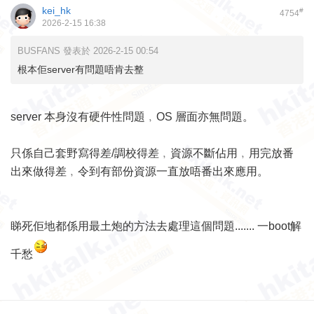
kei_hk
#
4754
2026-2-15 16:38
BUSFANS 發表於 2026-2-15 00:54
根本佢server有問題唔肯去整
server 本身沒有硬件性問題﹐OS 層面亦無問題。
只係自己套野寫得差/調校得差﹐資源不斷佔用﹐用完放番
出來做得差﹐令到有部份資源一直放唔番出來應用。
睇死佢地都係用最土炮的方法去處理這個問題....... 一boot解
千愁