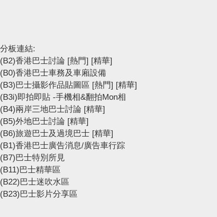
分板連結:
(B2)香港巴士討論
[熱門]
[精華]
(B0)香港巴士車務及車廂設備
(B3)巴士攝影作品貼圖區
[熱門]
[精華]
(B3i)即拍即貼 -手機相&翻拍Mon相
(B4)兩岸三地巴士討論
[精華]
(B5)外地巴士討論
[精華]
(B6)旅遊巴士及過境巴士
[精華]
(B1)香港巴士廣告消息/廣告車行踪
(B7)巴士特別所見
(B11)巴士精華區
(B22)巴士迷吹水區
(B23)巴士影片分享區