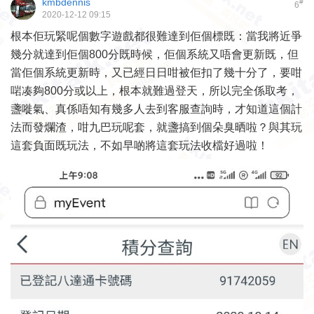
kmbdennis
#
6
2020-12-12 09:15
根本佢玩緊呢個數字遊戲都很難達到佢個標既：當我將近爭
幾分就達到佢個800分既時候，佢個系統又唔會更新既，但
當佢個系統更新時，又已經日日咁被佢扣了幾十分了，要咁
啱凑夠800分或以上，根本就難過登天，所以完全係取考，
盞嘥氣、真係唔知有幾多人去到客服查詢時，才知道這個計
法而發爛渣，咁九巴玩呢套，就盞搞到個朵臭晒啦？與其玩
這套負面既玩法，不如早啲將這套玩法收檔好過啦！