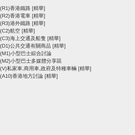
(R1)香港鐵路
[精華]
(R2)香港電車
[精華]
(R3)港外鐵路
[精華]
(C2)航空
[精華]
(C3)海上交通及船隻
[精華]
(D1)公共交通有關商品
[精華]
(M1)小型巴士綜合討論
(M2)小型巴士多媒體分享區
(V)私家車,商用車,政府及特種車輛
[精華]
(A10)香港地方討論
[精華]