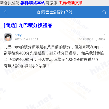
新會員登記
報料/聯絡本站
電腦版
主頁/最新文章
香港巴士討論 (B2)
[問題]
九巴積分換禮品
ricky
#
1
2020-11-21 20:11
1968908
4807
九巴apps的積分顯示是在八日前的積分，但如果我在apps
顯示後夠400分先攞禮品，部分積分已過期。 如果我計到自
己已儲夠400積分，可否在apps顯示400積分前換禮品？
有無人試過得唔得？唔該﹗