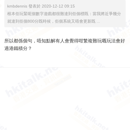
kmbdennis 發表於 2020-12-12 09:15
根本佢玩緊呢個數字遊戲都很難達到佢個標既：當我將近爭幾分
就達到佢個800分既時候，佢個系統又唔會更新既 ...
所以都係個句，唔知點解有人會覺得咁繁複難玩嘅玩法會好
過港鐵積分？