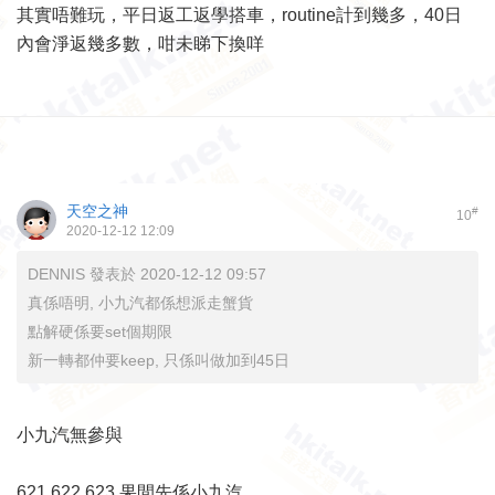
其實唔難玩，平日返工返學搭車，routine計到幾多，40日
內會淨返幾多數，咁未睇下換咩
天空之神
#
10
2020-12-12 12:09
DENNIS 發表於 2020-12-12 09:57
真係唔明, 小九汽都係想派走蟹貨
點解硬係要set個期限
新一轉都仲要keep, 只係叫做加到45日
小九汽無參與
621 622 623 果間先係小九汽