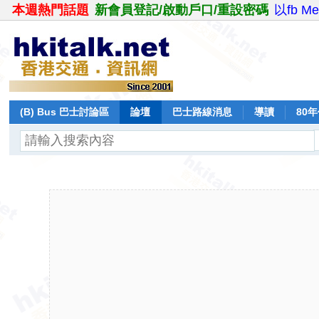
本週熱門話題
新會員登記/啟動戶口/重設密碼
以fb M
(B) Bus 巴士討論區
論壇
巴士路線消息
導讀
80
飛行報告
日誌
保留巴士
分享
記錄