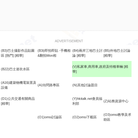
ADVERTISEMENT
(B3)巴士攝影作品貼圖
(B3i)即拍即貼 -手機相
(B4)兩岸三地巴士討
(B5)外地巴士討論
區
[熱門]
[精華]
&翻拍Mon相
論
[精華]
[精華]
(V)私家車,商用車,政府及特種車輛
[精
(B22)巴士迷吹水區
華]
食
(A16)建築物機電裝置及
(A19)問路專區
(N)其他討論題目
設備
(D1)公共交通有關商品
(Y)hkitalk.net會員福
(Z)站務資源中心
[精華]
利部
(O3)omsi教學及求
(O1)omsi討論區
(O2)omsi下載區
助區