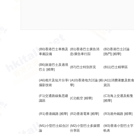
(B0)香港巴士車務及
(B1)香港巴士廣告消
(B2)香港巴士討論
車廂設備
息/廣告車行踪
[熱門]
[精華]
(B6)旅遊巴士及過境
(B7)巴士特別所見
(B11)巴士精華區
巴士
[精華]
(A6)相片及短片分享/
(A10)香港地方討論
[精
(A11)消費著數及飲
攝影技術
華]
資訊
(F1)交通路線集思建
(C3)海上交通及船隻
(C2)航空
[精華]
議區
[精華]
(R1)香港鐵路
[精華]
(R2)香港電車
[精華]
(R3)港外鐵路
[精華]
(M1)小型巴士綜合討
(M2)小型巴士多媒體
(M3)香港小型巴士字
論
分享區
軌表