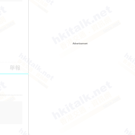
Advertisement
舉報