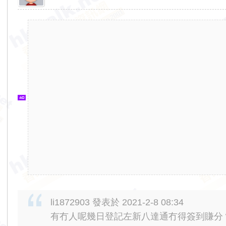
香
港
交
通
資
訊
網
li1872903 發表於 2021-2-8 08:34
有冇人呢幾日登記左新八達通冇得簽到賺分