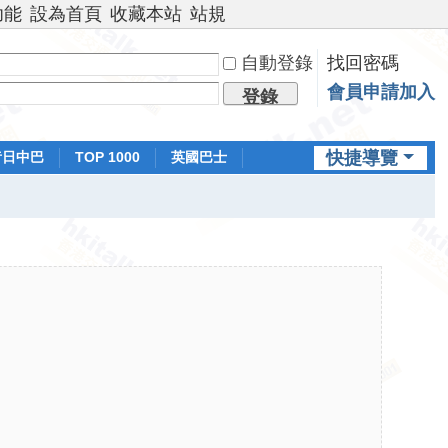
功能
設為首頁
收藏本站
站規
自動登錄
找回密碼
會員申請加入
登錄
快捷導覽
昔日中巴
TOP 1000
英國巴士
排行榜
日本鐵路