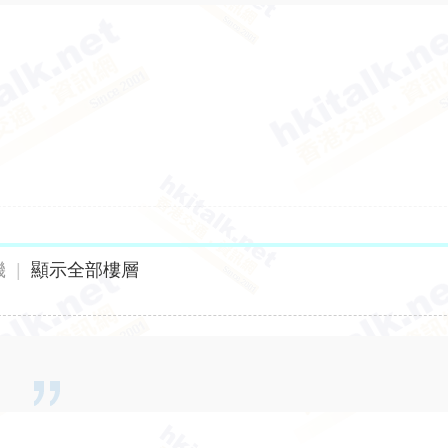
機
|
顯示全部樓層