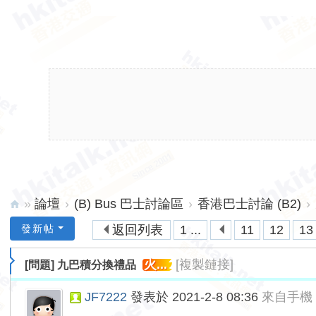
»
論壇
›
(B) Bus 巴士討論區
›
香港巴士討論 (B2)
›
hk
發新帖
返回列表
1 ...
11
12
13
ita
火...
[複製鏈接]
[問題]
九巴積分換禮品
lk.
ne
JF7222
發表於 2021-2-8 08:36
來自手機
t