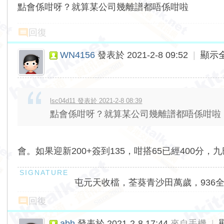
點會係咁呀？就算某公司幾離譜都唔係咁啦
回復
WN4156
發表於 2021-2-8 09:52
|
顯示
lsc04d11 發表於 2021-2-8 08:39
點會係咁呀？就算某公司幾離譜都唔係咁啦
會。如果迎新200+簽到135，咁搭65已經400分，
屯元天收檔，荃葵青沙田萬歲，936
回復
abh
發表於 2021-2-8 17:44
來自手機
|